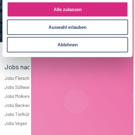
g
Maschinenbau
5
s
Alle zulassen
a
Brauwesen
4
u
Auswahl erlauben
s
Elektrotechnik
4
w
a
Andere
1
Ablehnen
h
l
Jobs nach Branchen
Jobs Fleisch
Jobs Süßwaren
Jobs Molkerei
Jobs Backwaren
Jobs Tiefkühlkost
Jobs Vegan