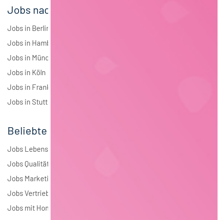
Jobs nach Städten
Jobs in Berlin
Jobs in Hamburg
Jobs in München
Jobs in Köln
Jobs in Frankfurt
Jobs in Stuttgart
Beliebte Jobs
Jobs Lebensmitteltechnologie
Jobs Qualitätsmanagement
Jobs Marketing
Jobs Vertrieb
Jobs mit Homeoffice