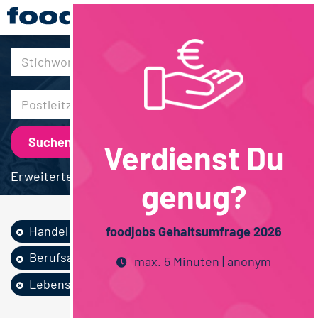
30km
Verdienst Du
Erweiterte Suche
genug?
Handel
Tiernahrung
Vertrieb
foodjobs Gehaltsumfrage 2026
Berufsausbildung
max. 5 Minuten | anonym
Lebensmittelmanag...
Bayern