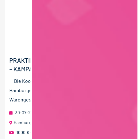
PRAKTIKUM IM BEREICH BRAND MARKETING
– KAMPAGNENPLANUNG (M/W/D)
Die Koordination der EDEKA-Strategie erfolgt in der
Hamburger EDEKA-Zentrale. Sie steuert das nationale
Warengeschäft ebenso wie die erfolgreiche...
30-07-2026
EDEKA ZENTRALE Stiftung & Co. KG
Hamburg
1000 € - 1500 € pro Monat
,
mehr als 2000 € pro Monat