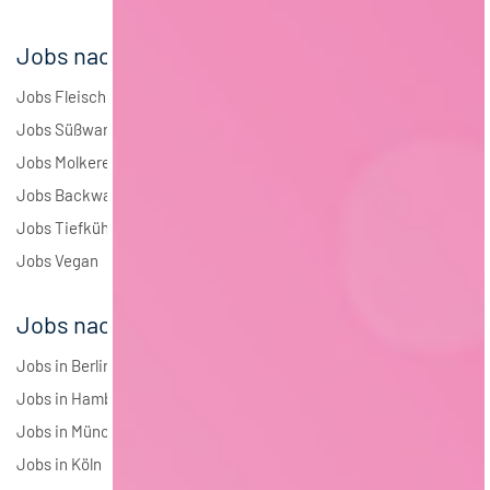
Jobs nach Branchen
Jobs Fleisch
Jobs Süßwaren
Jobs Molkerei
Jobs Backwaren
Jobs Tiefkühlkost
Jobs Vegan
Jobs nach Städten
Jobs in Berlin
Jobs in Hamburg
Jobs in München
Jobs in Köln