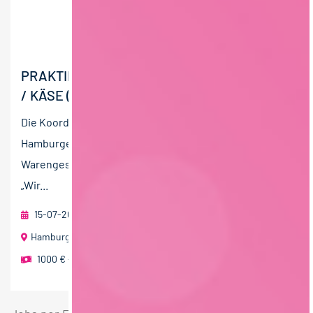
PRAKTIKUM EINKAUF MARKE – GELBE LINIE
/ KÄSE (M/W/D)
Die Koordination der EDEKA-Strategie erfolgt in der
Hamburger EDEKA-Zentrale. Sie steuert das nationale
Warengeschäft ebenso wie die erfolgreiche Kampagne
„Wir...
15-07-2026
EDEKA ZENTRALE Stiftung & Co. KG
Hamburg
1000 € - 1500 € pro Monat
,
mehr als 2000 € pro Monat