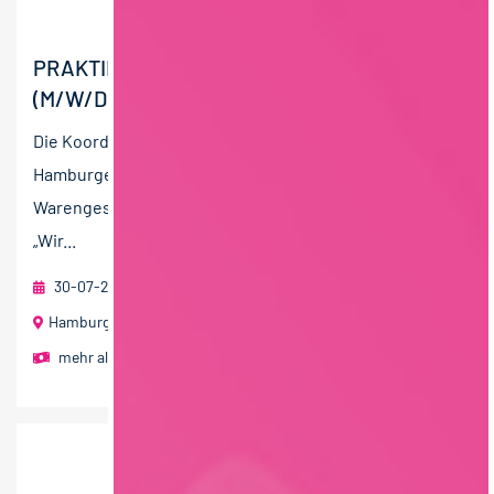
PRAKTIKUM EINKAUF MARKE – GETRÄNKE
(M/W/D)
Die Koordination der EDEKA-Strategie erfolgt in der
Hamburger EDEKA-Zentrale. Sie steuert das nationale
Warengeschäft ebenso wie die erfolgreiche Kampagne
„Wir...
30-07-2026
EDEKA ZENTRALE Stiftung & Co. KG
Hamburg
mehr als 2000 € pro Monat
,
1000 € - 1500 € pro Monat