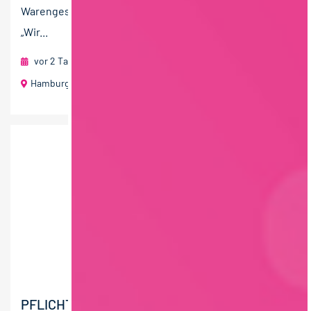
Warengeschäft ebenso wie die erfolgreiche Kampagne
„Wir...
vor 2 Tagen
EDEKA ZENTRALE Stiftung & Co. KG
Hamburg
1000 € - 1500 € pro Monat
PFLICHTPRAKTIKUM REDAKTION EDEKA