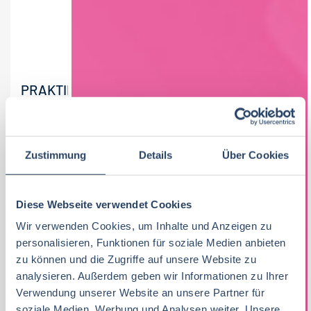
PRAKTIKUM EINKAUF – EIGENMARKE
SÜSSWARE / HEISSGETRÄNKE (M/W/D)
Die Koordination der EDEKA-Strategie erfolgt in der
Zustimmung
Details
Über Cookies
Hamburger EDEKA-Zentrale. Sie steuert das nationale
Warengeschäft ebenso wie die erfolgreiche Kampagne
„Wir...
Diese Webseite verwendet Cookies
Wir verwenden Cookies, um Inhalte und Anzeigen zu
17-07-2026
EDEKA ZENTRALE Stiftung & Co. KG
personalisieren, Funktionen für soziale Medien anbieten
Hamburg
zu können und die Zugriffe auf unsere Website zu
1000 € - 1500 € pro Monat
,
mehr als 2000 € pro Monat
analysieren. Außerdem geben wir Informationen zu Ihrer
Verwendung unserer Website an unsere Partner für
soziale Medien, Werbung und Analysen weiter. Unsere