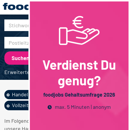
30km
Verdienst Du
Erweiterte Suche
genug?
Handel
Betriebswirtschaft
foodjobs Gehaltsumfrage 2026
Vollzeit
Hamburg
max. 5 Minuten | anonym
Im Folgenden finden Sie einen Überblick über alle
unsere Handel Betriebswirtschaft Vollzeit Hamburg