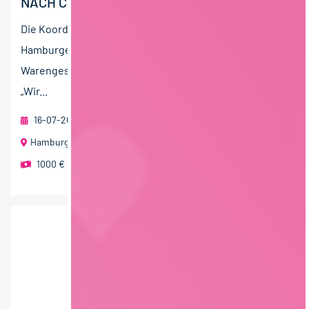
NACH CSRD UND EU-TAXONOMIE (W/M/D)
Die Koordination der EDEKA-Strategie erfolgt in der
Hamburger EDEKA-Zentrale. Sie steuert das nationale
Warengeschäft ebenso wie die erfolgreiche Kampagne
„Wir...
16-07-2026
EDEKA ZENTRALE Stiftung & Co. KG
Hamburg
1000 € - 1500 € pro Monat
,
mehr als 2000 € pro Monat