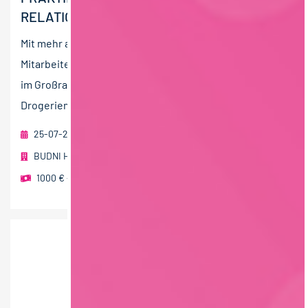
RELATION (M/W/D)
Mit mehr als 190 Filialen und rund 1.950
Mitarbeiterinnen und Mitarbeitern ist budni vor allem
im Großraum Hamburg Marktführer unter den
Drogeriemarktunternehmen....
25-07-2026
BUDNI Handels- und Service GmbH & Co. KG
Hamburg
1000 € - 1500 € pro Monat
,
1500 € - 2000 € pro Monat