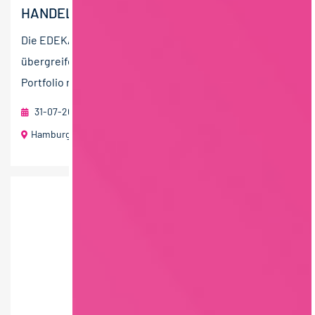
HANDELSRUNDSCHAU (M/W/D)
Die EDEKA Media GmbH mit Sitz in Hamburg fördert die
übergreifende Kommunikation im EDEKA-Verbund. Ihr
Portfolio reicht von nützlichen Informationen für die...
31-07-2026
EDEKA ZENTRALE Stiftung & Co. KG
Hamburg
1000 € - 1500 € pro Monat