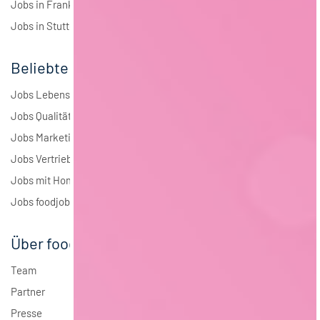
Jobs in Frankfurt
Jobs in Stuttgart
Beliebte Jobs
Jobs Lebensmitteltechnologie
Jobs Qualitätsmanagement
Jobs Marketing
Jobs Vertrieb
Jobs mit Homeoffice
Jobs foodjobs Active Sourcing
Über foodjobs
Team
Partner
Presse