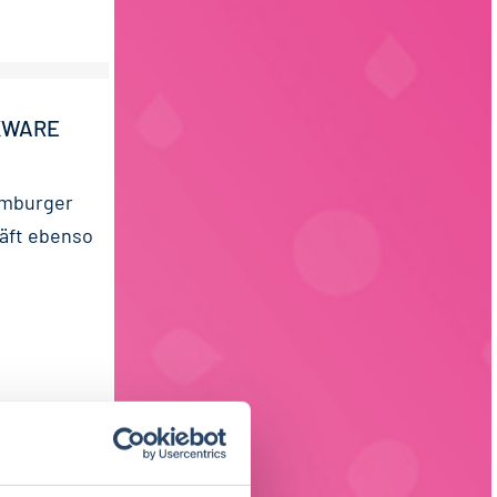
CKWARE
amburger
äft ebenso