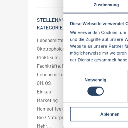
Zustimmung
STELLENANGEBOT
Diese Webseite verwendet 
KATEGORIE
Wir verwenden Cookies, um I
und die Zugriffe auf unsere 
Lebensmitteltechnologie
3
Website an unsere Partner fü
Ökotrophologie
3
möglicherweise mit weiteren
Praktikum, Trainee
2
der Dienste gesammelt habe
Fachkräfte, Führungskräfte
1
E
Lebensmittelmanagement
1
Notwendig
i
QM, QS
1
n
Einkauf
1
w
Marketing
1
i
l
Homeoffice Option
1
Ablehnen
l
Bio / Naturprodukte
1
i
Mehr...
g