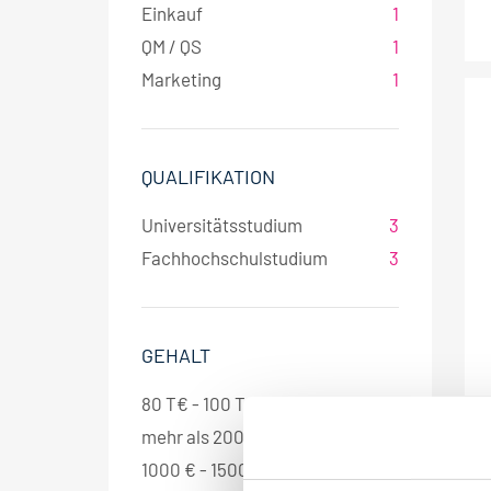
Einkauf
1
QM / QS
1
Marketing
1
QUALIFIKATION
Universitätsstudium
3
Fachhochschulstudium
3
GEHALT
80 T€ - 100 T€ pro Jahr
1
Jo
mehr als 2000 € pro Monat
1
1000 € - 1500 € pro Monat
1