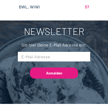
Back- und Süßwarentechnologie
17
Brandenburg
4
BWL, WiWi
57
Fleischtechnik
15
Saarland
2
Mechatronik
7
NEWSLETTER
Brauwesen
4
Gib hier Deine E-Mail Adresse ein: