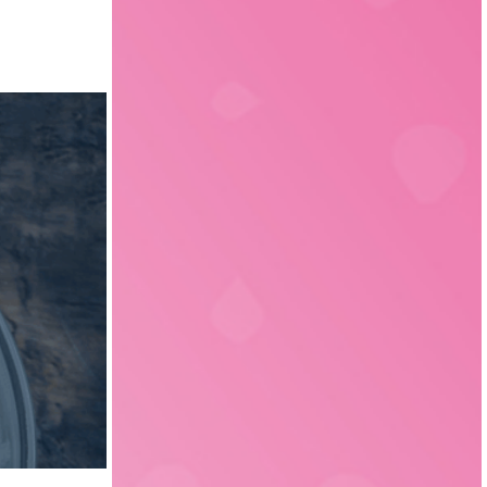
Fleischtechnologie
17
Sachsen
3
Getränketechnologie
13
Liechtenstein
1
Verpackungstechnik
5
Elektrotechnik
4