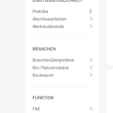
EINSTIEGSMÖGLICHKEIT
Praktika
2
Abschlussarbeiten
1
Werkstudierende
1
BRANCHEN
Branchenübergreifend
1
Bio / Naturprodukte
1
Backwaren
1
FUNKTION
F&E
1