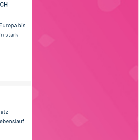
ICH
 Europa bis
in stark
latz
Lebenslauf