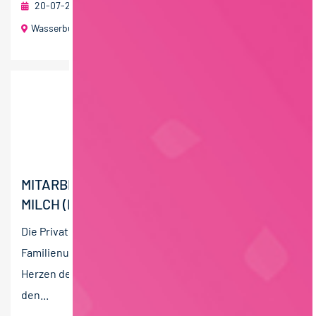
20-07-2026
J. Bauer GmbH & Co.KG
Wasserburg am Inn
MITARBEITER QUALITÄTSMANAGEMENT
MILCH (M/W/D)
Die Privatmolkerei Bechtel ist ein gewachsenes
Familienunternehmen mit Milchtradition seit 1908 im
Herzen der Oberpfalz. Mittlerweile zählt Bechtel zu
den...