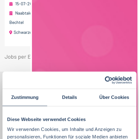
15-07-2026
Naabtaler Milchwerke GmbH & Co. KG Privatmolkerei
Bechtel
Schwarzenfeld
Jobs per E-Mail
Suche speichern
Nach Kategorien
Nach Fachrichtung
Zustimmung
Details
Über Cookies
Nach Funktion
Nach Region
Diese Webseite verwendet Cookies
Wir verwenden Cookies, um Inhalte und Anzeigen zu
Vertrieb
40
personalisieren, Funktionen für soziale Medien anbieten
Lebensmitteltechnologie
Vertrieb
Bayern
42
95
53