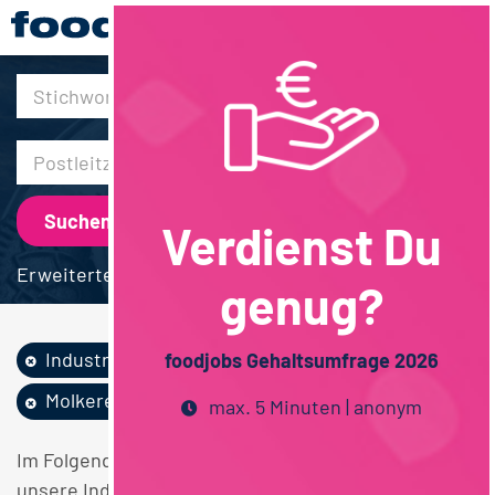
30km
Verdienst Du
Erweiterte Suche
genug?
Industrie
Lebensmittelrecht
foodjobs Gehaltsumfrage 2026
Molkereiwirtschaft
max. 5 Minuten | anonym
Im Folgenden finden Sie einen Überblick über alle
unsere Industrie Lebensmittelrecht