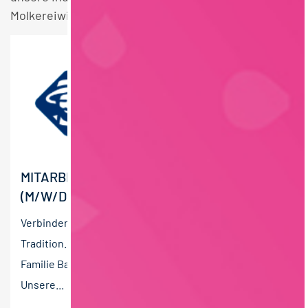
Molkereiwirtschaft Stellen.
MITARBEITER SPEZIFIKATIONSWESEN
(M/W/D)
Verbinden Sie Ihre Zukunft mit unserer
Tradition. Bereits in fünfter Generation bürgt die
Familie Bauer mit ihrem Namen für beste Qualität.
Unsere...