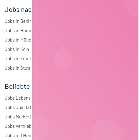
Jobs nach Städten
Jobs in Berlin
Jobs in Hamburg
Jobs in München
Jobs in Köln
Jobs in Frankfurt
Jobs in Stuttgart
Beliebte Jobs
Jobs Lebensmitteltechnologie
Jobs Qualitätsmanagement
Jobs Marketing
Jobs Vertrieb
Jobs mit Homeoffice