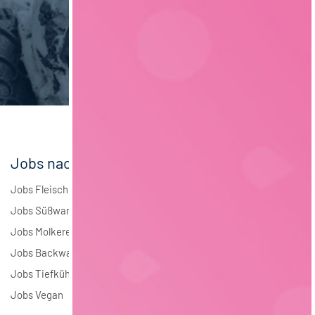
Maschinenbau
6
Brauwesen
5
Elektrotechnik
3
Andere
2
Jobs nach Branchen
Jobs Fleisch
Jobs Süßwaren
Jobs Molkerei
Jobs Backwaren
Jobs Tiefkühlkost
Jobs Vegan