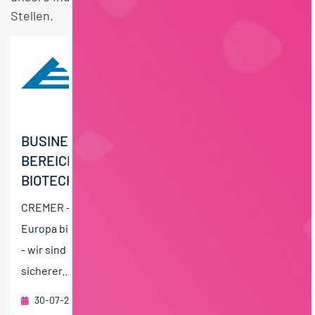
Stellen.
BUSINESS DEVELOPMENT MANAGER (GN) IM
BEREICH FERMENTATION /
BIOTECHNOLOGIE
CREMER - wir sind auf allen Kontinenten zu Hause. Von
Europa bis Australien, von Amerika bis Asien. CREMER
- wir sind ein stark wachsender, spannender und
sicherer...
30-07-2026
Peter Cremer Holding GmbH & Co. KG