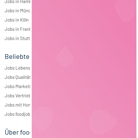
Jobs in Hamburg
Jobs in München
Jobs in Köln
Jobs in Frankfurt
Jobs in Stuttgart
Beliebte Jobs
Jobs Lebensmitteltechnologie
Jobs Qualitätsmanagement
Jobs Marketing
Jobs Vertrieb
Jobs mit Homeoffice
Jobs foodjobs Active Sourcing
Über foodjobs