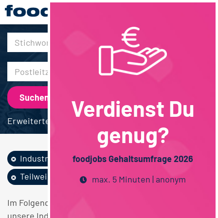
30km
Verdienst Du
Erweiterte Suche
genug?
Industrie
Marketing
foodjobs Gehaltsumfrage 2026
Teilweise Homeoffice
max. 5 Minuten | anonym
Im Folgenden finden Sie einen Überblick über alle
unsere Industrie Marketing Teilweise Homeoffice