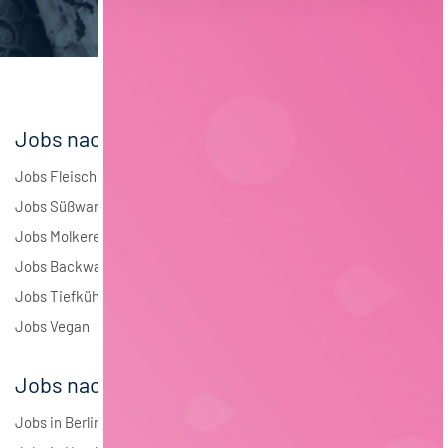
Elektrotechnik
4
Andere
1
Jobs nach Branchen
Jobs Fleisch
Jobs Süßwaren
Jobs Molkerei
Jobs Backwaren
Jobs Tiefkühlkost
Jobs Vegan
Jobs nach Städten
Jobs in Berlin