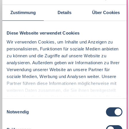
Ökotrophologie
Marketing
8
F&E
Niedersachsen
24
16
Zustimmung
Details
Über Cookies
Lebensmitteltechnik
63
Lebensmitteltechnik
68
Technik
Thüringen
12
17
Wirtschaftswissenschaften
53
Fachkräfte, Führungskräfte
121
Diese Webseite verwendet Cookies
Einkauf
Hamburg
14
12
Lebensmittelmanagement
40
Wir verwenden Cookies, um Inhalte und Anzeigen zu
Einkauf
14
Logistik / SCM
Hessen
11
8
personalisieren, Funktionen für soziale Medien anbieten
Volkswirtschaft
39
Lebensmittelchemie
34
zu können und die Zugriffe auf unsere Website zu
Marketing
Rheinland-Pfalz
10
8
analysieren. Außerdem geben wir Informationen zu Ihrer
Lebensmittelchemie
36
Bio / Naturprodukte
21
Verwendung unserer Website an unsere Partner für
Unternehmensführung
Schleswig-Holstein
5
8
soziale Medien, Werbung und Analysen weiter. Unsere
Molkereiwirtschaft
31
QM, QS
37
Personal
Mecklenburg-Vorpommern
4
7
Partner führen diese Informationen möglicherweise mit
weiteren Daten zusammen, die Sie ihnen bereitgestellt
Agrarmanagement
21
Ökotrophologie
64
Finanzen
Deutschlandweit
4
5
haben oder die sie im Rahmen Ihrer Nutzung der Dienste
Agrarwissenschaften
21
gesammelt haben.
Nachhaltigkeit
1
E
Lebensmittelrecht
Sachsen-Anhalt
3
5
Notwendig
i
Biochemie
18
F & E
23
n
Sonstige
Berlin
2
5
w
Wirtschaftsingenieurwesen
18