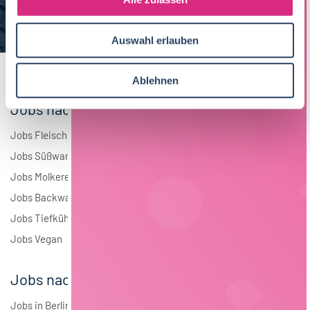
a
Elektrotechnik
4
u
Auswahl erlauben
s
Andere
1
w
a
Ablehnen
h
Jobs nach Branchen
l
Jobs Fleisch
Jobs Süßwaren
Jobs Molkerei
Jobs Backwaren
Jobs Tiefkühlkost
Jobs Vegan
Jobs nach Städten
Jobs in Berlin