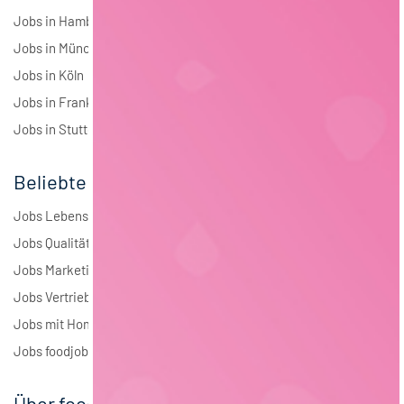
Jobs in Hamburg
Jobs in München
Jobs in Köln
Jobs in Frankfurt
Jobs in Stuttgart
Beliebte Jobs
Jobs Lebensmitteltechnologie
Jobs Qualitätsmanagement
Jobs Marketing
Jobs Vertrieb
Jobs mit Homeoffice
Jobs foodjobs Active Sourcing
Über foodjobs