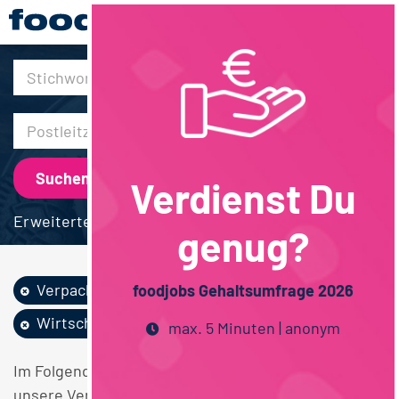
30km
Verdienst Du
Erweiterte Suche
genug?
Verpackung
Vertrieb
foodjobs Gehaltsumfrage 2026
Wirtschaftswissen...
Bayern
max. 5 Minuten | anonym
Im Folgenden finden Sie einen Überblick über alle
unsere Verpackung Vertrieb