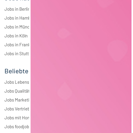
Jobs in Berlin
Jobs in Hamburg
Jobs in München
Jobs in Köln
Jobs in Frankfurt
Jobs in Stuttgart
Beliebte Jobs
Jobs Lebensmitteltechnologie
Jobs Qualitätsmanagement
Jobs Marketing
Jobs Vertrieb
Jobs mit Homeoffice
Jobs foodjobs Active Sourcing