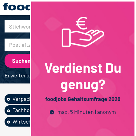
30km
Verdienst Du
Erweiterte Suche
genug?
Verpackung
Vertrieb
foodjobs Gehaltsumfrage 2026
Fachhochschulstudium
max. 5 Minuten | anonym
Wirtschaftswissen...
Bayern