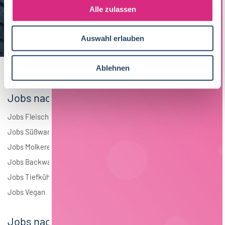
s
Alle zulassen
Brauwesen
4
a
u
Elektrotechnik
4
Auswahl erlauben
s
w
Andere
1
a
Ablehnen
h
l
Jobs nach Branchen
Jobs Fleisch
Jobs Süßwaren
Jobs Molkerei
Jobs Backwaren
Jobs Tiefkühlkost
Jobs Vegan
Jobs nach Städten