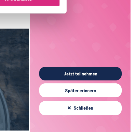
Fleischtechnologie
17
Sachsen
3
Getränketechnologie
13
Liechtenstein
1
Verpackungstechnik
5
Elektrotechnik
4
Jetzt teilnehmen
Später erinnern
Schließen