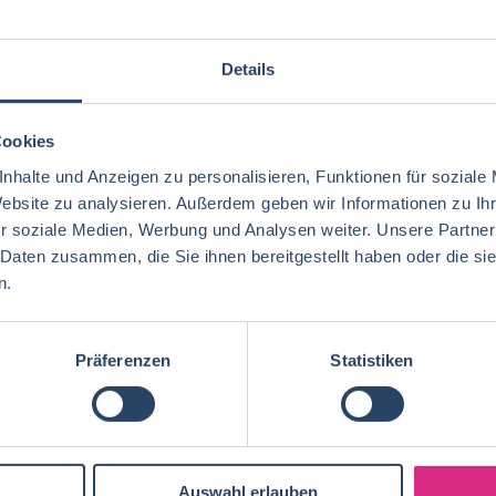
bs per E-Mail
Suche speichern
Details
Cookies
gorien
Nach Fachrichtung
Nach Funktion
N
nhalte und Anzeigen zu personalisieren, Funktionen für soziale
Website zu analysieren. Außerdem geben wir Informationen zu I
r soziale Medien, Werbung und Analysen weiter. Unsere Partner
 Daten zusammen, die Sie ihnen bereitgestellt haben oder die s
n.
QM / QS
Baden-Württemberg
29
37
Lebensmitteltechnologie
76
Betriebswirtschaft
63
Technik
Thüringen
12
17
Lebensmitteltechnik
68
Präferenzen
Statistiken
Wirtschaftswissenschaften
53
Marketing
Rheinland-Pfalz
10
8
Lebensmittelchemie
34
Lebensmittelchemie
36
Finanzen
Deutschlandweit
4
5
Ökotrophologie
64
Agrarwissenschaften
21
Nachhaltigkeit
Bremen
5
1
Lebensmittelmanagement
39
Auswahl erlauben