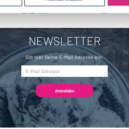
Back- und Süßwarentechnologie
17
Brandenburg
4
BWL, WiWi
55
Fleischtechnik
15
Saarland
2
Mechatronik
7
NEWSLETTER
Brauwesen
4
Gib hier Deine E-Mail Adresse ein: