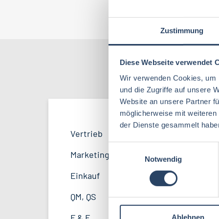
Jo
Zustimmung
Diese Webseite verwendet 
Nach Kate
Wir verwenden Cookies, um I
und die Zugriffe auf unsere 
Website an unsere Partner fü
möglicherweise mit weiteren
der Dienste gesammelt habe
Produktion
Bayern
52
38
Vertrieb
33
Lebensmitteltechnologie
81
E
F&E
Niedersachsen
24
16
Marketing
8
Notwendig
i
Lebensmitteltechnik
63
n
Logistik / SCM
Hessen
11
8
Einkauf
14
w
Volkswirtschaft
39
Personal
Mecklenburg-Vorpommern
4
7
i
QM, QS
37
l
Agrarmanagement
21
Sonstige
Berlin
2
5
F & E
23
Ablehnen
l