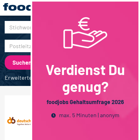
30km
Verdienst Du
Erweiterte Suche
genug?
foodjobs Gehaltsumfrage 2026
max. 5 Minuten | anonym