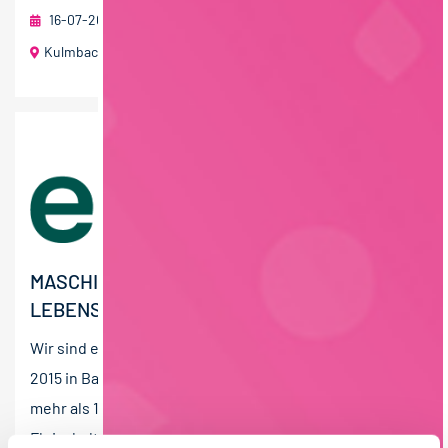
16-07-2026
RAU | FOOD RECRUITMENT GmbH
Kulmbach
MASCHINENBEDIENER (M/W/D) VEGANE
LEBENSMITTELPRODUKTION
Wir sind endori, ein Familienunternehmen, welches
2015 in Bamberg gegründet wurde und derzeit mit
mehr als 100 Mitarbeitern leckere veggie
Fleischalternativen aus...