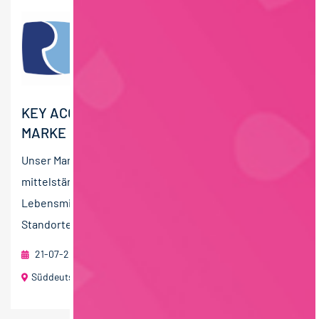
KEY ACCOUNT MANAGER:IN (M/W/D) -
MARKE
Unser Mandant ist eine erfolgreiche und wachsende
mittelständische Unternehmensgruppe der
Lebensmittelindustrie in Privatbesitz. An mehreren
Standorten in Deutschland...
21-07-2026
RAU | FOOD RECRUITMENT GmbH
Süddeutschland