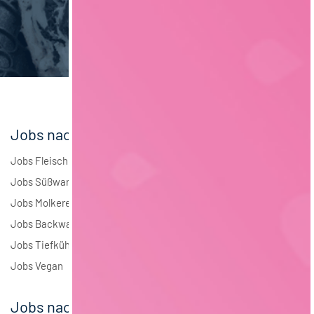
Brauwesen
5
Elektrotechnik
4
Andere
2
Jobs nach Branchen
Jobs Fleisch
Jobs Süßwaren
Jobs Molkerei
Jobs Backwaren
Jobs Tiefkühlkost
Jobs Vegan
Jobs nach Städten