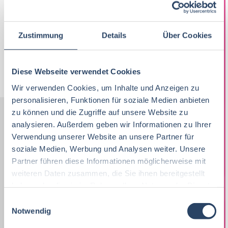
12-07-2026
endori food GmbH & Co. KG
Stegaurach bei Bamberg
35 T€ - 40 T€ pro Jahr
Zustimmung
Details
Über Cookies
Jobs per E-Mail
Suche speichern
Diese Webseite verwendet Cookies
Wir verwenden Cookies, um Inhalte und Anzeigen zu
personalisieren, Funktionen für soziale Medien anbieten
zu können und die Zugriffe auf unsere Website zu
analysieren. Außerdem geben wir Informationen zu Ihrer
Nach Kategorien
Nach Fachrichtung
Verwendung unserer Website an unsere Partner für
soziale Medien, Werbung und Analysen weiter. Unsere
Nach Funktion
Nach Region
Partner führen diese Informationen möglicherweise mit
weiteren Daten zusammen, die Sie ihnen bereitgestellt
haben oder die sie im Rahmen Ihrer Nutzung der Dienste
gesammelt haben.
Vertrieb
34
E
Lebensmitteltechnologie
Vertrieb
Bayern
42
97
55
Notwendig
i
Lebensmitteltechnologie
75
n
Ernährungswissenschaften/
QM / QS
Baden-Württemberg
30
73
41