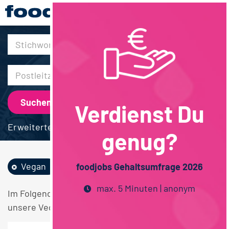
30km
Verdienst Du
Erweiterte Suche
genug?
Vegan
Vertrieb
Bayern
foodjobs Gehaltsumfrage 2026
max. 5 Minuten | anonym
Im Folgenden finden Sie einen Überblick über alle
unsere Vegan Vertrieb Bayern Stellen.