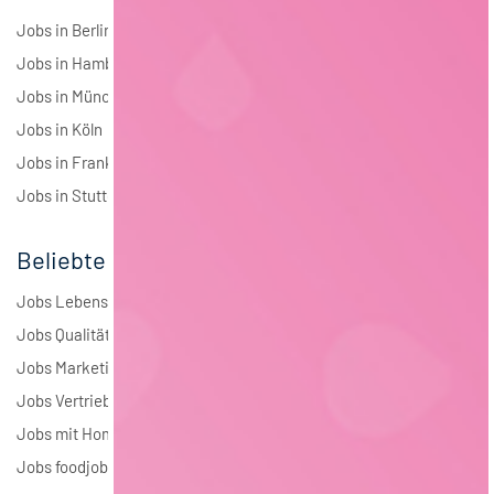
Jobs in Berlin
Jobs in Hamburg
Jobs in München
Jobs in Köln
Jobs in Frankfurt
Jobs in Stuttgart
Beliebte Jobs
Jobs Lebensmitteltechnologie
Jobs Qualitätsmanagement
Jobs Marketing
Jobs Vertrieb
Jobs mit Homeoffice
Jobs foodjobs Active Sourcing