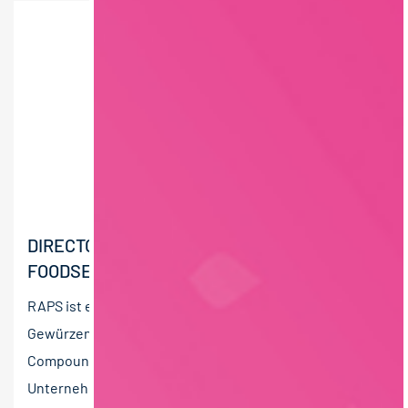
DIRECTOR (M/W/D) KEY ACCOUNT
FOODSERVICE
RAPS ist ein international ausgerichteter Anbieter von
Gewürzen, Kräutern, Marinaden und funktionellen
Compounds für die Lebensmittelindustrie. Das
Unternehmen...