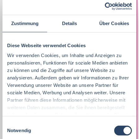
Lebensmitteltechnologie
92
Ernährungswissenschaften/
Vertrieb
Baden-Württemberg
42
72
29
Ökotrophologie
Praktikum, Trainee
38
Produktion
Nordrhein-Westfalen
28
39
Zustimmung
Details
Über Cookies
Lebensmitteltechnik
72
Marketing
11
F&E
Hamburg
22
34
Betriebswirtschaft
71
Lebensmitteltechnik
75
Technik
Niedersachsen
18
18
Diese Webseite verwendet Cookies
Wirtschaftswissenschaften
60
Fachkräfte, Führungskräfte
138
Wir verwenden Cookies, um Inhalte und Anzeigen zu
Einkauf
Hessen
14
14
personalisieren, Funktionen für soziale Medien anbieten
Lebensmittelmanagement
46
Einkauf
14
Marketing
Thüringen
12
12
zu können und die Zugriffe auf unsere Website zu
Volkswirtschaft
46
analysieren. Außerdem geben wir Informationen zu Ihrer
Lebensmittelchemie
40
Logistik / SCM
Rheinland-Pfalz
10
7
Verwendung unserer Website an unsere Partner für
Lebensmittelchemie
44
soziale Medien, Werbung und Analysen weiter. Unsere
Bio / Naturprodukte
21
Personal
Schleswig-Holstein
6
9
Partner führen diese Informationen möglicherweise mit
Molkereiwirtschaft
33
QM, QS
41
weiteren Daten zusammen, die Sie ihnen bereitgestellt
Sonstige
Mecklenburg-Vorpommern
5
7
haben oder die sie im Rahmen Ihrer Nutzung der Dienste
Biochemie
23
Ökotrophologie
73
gesammelt haben.
Finanzen
Berlin
5
6
E
Notwendig
Agrarmanagement
22
i
Nachhaltigkeit
1
Lebensmittelrecht
Deutschlandweit
4
5