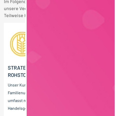
Im Folgenden finden Sie einen Überblick über alle
unsere Vegan Schulabschluss Agrarmanagement
Teilweise Homeoffice Stellen.
STRATEGISCHER EINKÄUFER (M/W/D)
ROHSTOFFE
Unser Kunde ist ein erfolgreiches, international tätiges
Familienunternehmen. Die Unternehmensgruppe
umfasst mehrere Produktions- und
Handelsgesellschaften und ist auf...