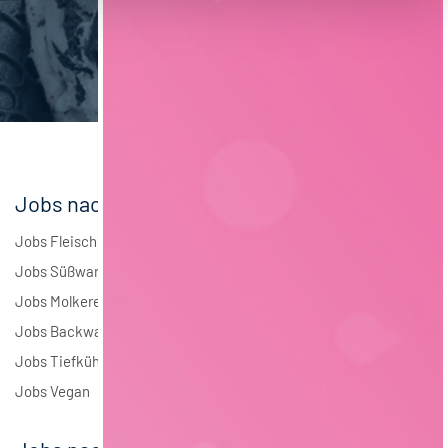
Maschinenbau
6
Brauwesen
5
Elektrotechnik
3
Andere
2
Jobs nach Branchen
Jobs Fleisch
Jobs Süßwaren
Jobs Molkerei
Jobs Backwaren
Jobs Tiefkühlkost
Jobs Vegan