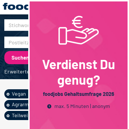
30km
Verdienst Du
Erweiterte Suche
genug?
Vegan
Schulabschluss
foodjobs Gehaltsumfrage 2026
Agrarmanagement
max. 5 Minuten | anonym
Teilweise Homeoffice