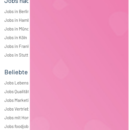
Jobs nach Städten
Jobs in Berlin
Jobs in Hamburg
Jobs in München
Jobs in Köln
Jobs in Frankfurt
Jobs in Stuttgart
Beliebte Jobs
Jobs Lebensmitteltechnologie
Jobs Qualitätsmanagement
Jobs Marketing
Jobs Vertrieb
Jobs mit Homeoffice
Jobs foodjobs Active Sourcing