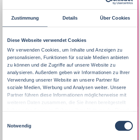
Praktikum, Trainee
30
Produktion
Nordrhein-Westfalen
28
41
Lebensmitteltechnik
73
Marketing
9
F&E
Hamburg
35
21
Zustimmung
Details
Über Cookies
Betriebswirtschaft
72
Lebensmitteltechnik
68
Technik
Niedersachsen
20
18
Wirtschaftswissenschaften
60
Diese Webseite verwendet Cookies
Fachkräfte, Führungskräfte
122
Einkauf
Hessen
14
14
Wir verwenden Cookies, um Inhalte und Anzeigen zu
Lebensmittelmanagement
46
Einkauf
14
personalisieren, Funktionen für soziale Medien anbieten
Marketing
Thüringen
12
12
zu können und die Zugriffe auf unsere Website zu
Volkswirtschaft
46
Lebensmittelchemie
34
Logistik / SCM
Rheinland-Pfalz
10
7
analysieren. Außerdem geben wir Informationen zu Ihrer
Lebensmittelchemie
46
Verwendung unserer Website an unsere Partner für
Bio / Naturprodukte
20
Personal
Schleswig-Holstein
6
9
soziale Medien, Werbung und Analysen weiter. Unsere
Molkereiwirtschaft
34
Partner führen diese Informationen möglicherweise mit
QM, QS
37
Unternehmensführung
Mecklenburg-Vorpommern
5
7
weiteren Daten zusammen, die Sie ihnen bereitgestellt
Biochemie
24
Ökotrophologie
63
haben oder die sie im Rahmen Ihrer Nutzung der Dienste
Sonstige
Berlin
5
6
gesammelt haben.
E
Agrarmanagement
23
Nachhaltigkeit
0
Finanzen
Deutschlandweit
5
5
Notwendig
i
Agrarwissenschaften
23
n
F & E
23
Lebensmittelrecht
Sachsen-Anhalt
4
5