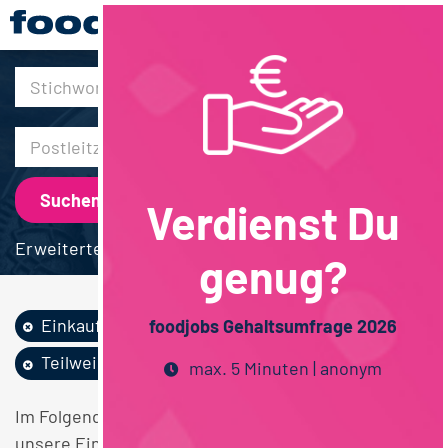
30km
Verdienst Du
Erweiterte Suche
genug?
Einkauf
Betriebswirtschaft
foodjobs Gehaltsumfrage 2026
Teilweise Homeoffice
max. 5 Minuten | anonym
Im Folgenden finden Sie einen Überblick über alle
unsere Einkauf Betriebswirtschaft Teilweise