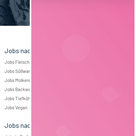
Brauwesen
5
Elektrotechnik
4
Andere
2
Jobs nach Branchen
Jobs Fleisch
Jobs Süßwaren
Jobs Molkerei
Jobs Backwaren
Jobs Tiefkühlkost
Jobs Vegan
Jobs nach Städten