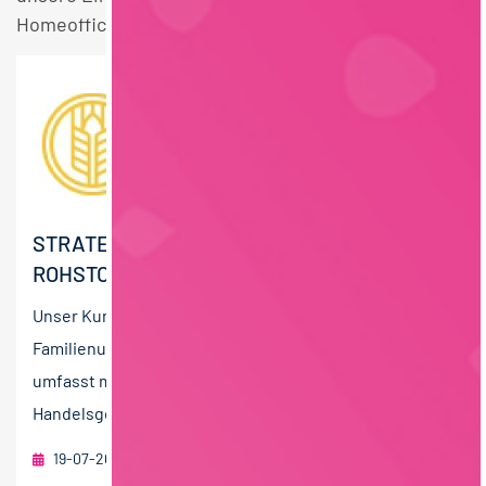
Homeoffice Stellen.
STRATEGISCHER EINKÄUFER (M/W/D)
ROHSTOFFE
Unser Kunde ist ein erfolgreiches, international tätiges
Familienunternehmen. Die Unternehmensgruppe
umfasst mehrere Produktions- und
Handelsgesellschaften und ist auf...
19-07-2026
foodjobs Active Sourcing GmbH