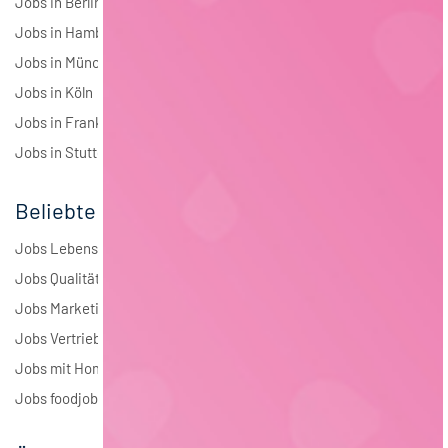
Jobs in Berlin
Jobs in Hamburg
Jobs in München
Jobs in Köln
Jobs in Frankfurt
Jobs in Stuttgart
Beliebte Jobs
Jobs Lebensmitteltechnologie
Jobs Qualitätsmanagement
Jobs Marketing
Jobs Vertrieb
Jobs mit Homeoffice
Jobs foodjobs Active Sourcing