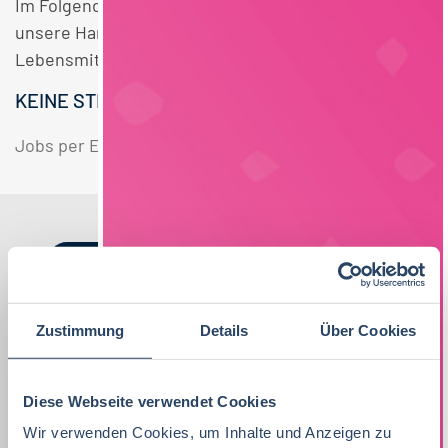
Im Folgenden finden Sie einen Überblick über alle
unsere Handel Vertrieb Berufsausbildung
Lebensmittelmanagement Bayern Stellen.
KEINE STELLENANGEBOTE GEFUNDEN.
Jobs per E-Mail
Suche speichern
Nach Kategorien
Nach Fachrichtung
Nach Funktion
Nach Region
Zustimmung
Details
Über Cookies
Vertrieb
33
Diese Webseite verwendet Cookies
Lebensmitteltechnologie
Produktion
Bayern
38
81
51
Wir verwenden Cookies, um Inhalte und Anzeigen zu
Lebensmitteltechnologie
76