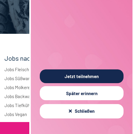
Brauwesen
4
Elektrotechnik
4
Andere
1
Jobs nach Branchen
Jobs Fleisch
Jetzt teilnehmen
Jobs Süßwaren
Jobs Molkerei
Später erinnern
Jobs Backwaren
Jobs Tiefkühlkost
Schließen
Jobs Vegan
Filterkriterien
Jobs nach Städten