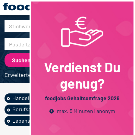
30km
Verdienst Du
Erweiterte Suche
genug?
Handel
Vertrieb
foodjobs Gehaltsumfrage 2026
Berufsausbildung
max. 5 Minuten | anonym
Lebensmittelmanag...
Bayern