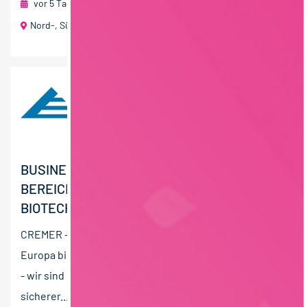
vor 5 Tagen
Roland Berndt Managementberatung
Nord-, Süd- und Ostdeutschland
BUSINESS DEVELOPMENT MANAGER (GN) IM
BEREICH FERMENTATION /
BIOTECHNOLOGIE
CREMER - wir sind auf allen Kontinenten zu Hause. Von
Europa bis Australien, von Amerika bis Asien. CREMER
- wir sind ein stark wachsender, spannender und
sicherer...