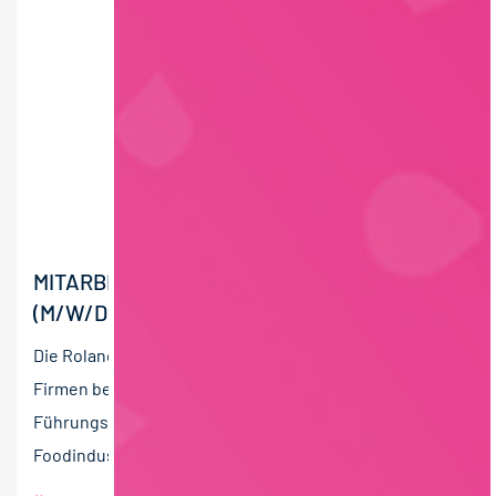
MITARBEITER QUALITÄTSSICHERUNG
(M/W/D)
Die Roland Berndt Managementberatung unterstützt
Firmen bei der Suche und Auswahl nach
Führungskräften. Wir sind spezialisiert auf die
Foodindustrie. ...