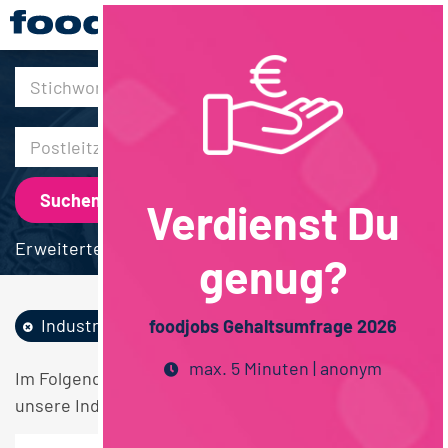
30km
Verdienst Du
Erweiterte Suche
genug?
Industrie
Vollzeit
Hamburg
foodjobs Gehaltsumfrage 2026
max. 5 Minuten | anonym
Im Folgenden finden Sie einen Überblick über alle
unsere Industrie Vollzeit Hamburg Stellen.