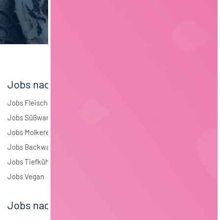
Brauwesen
4
Elektrotechnik
4
Andere
1
Jobs nach Branchen
Jobs Fleisch
Jobs Süßwaren
Jobs Molkerei
Jobs Backwaren
Jobs Tiefkühlkost
Jobs Vegan
Jobs nach Städten