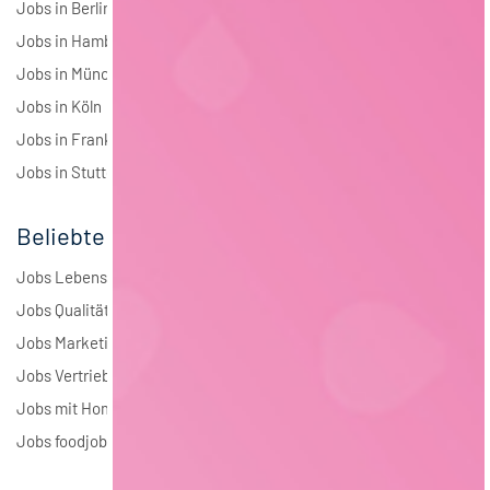
Jobs in Berlin
Jobs in Hamburg
Jobs in München
Jobs in Köln
Jobs in Frankfurt
Jobs in Stuttgart
Beliebte Jobs
Jobs Lebensmitteltechnologie
Jobs Qualitätsmanagement
Jobs Marketing
Jobs Vertrieb
Jobs mit Homeoffice
Jobs foodjobs Active Sourcing