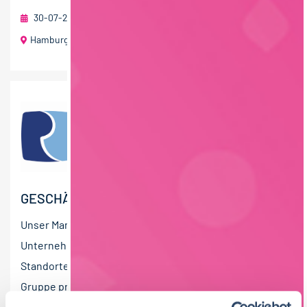
30-07-2026
Peter Cremer Holding GmbH & Co. KG
Hamburg
80 T€ - 100 T€ pro Jahr
GESCHÄFTSFÜHRUNG (M/W/D) VERTRIEB
Unser Mandant ist eine mittelständische
Unternehmensgruppe der Süßwarenindustrie mit
Standorten in Deutschland und darüber hinaus. Die
Gruppe produziert...