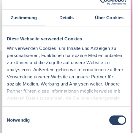
28-07-2026
RAU | FOOD RECRUITMENT GmbH
Nord- bzw. Mitteldeutschland
150 T€ - 200 T€ pro Jahr
Zustimmung
Details
Über Cookies
Jobs per E-Mail
Suche speichern
Diese Webseite verwendet Cookies
Wir verwenden Cookies, um Inhalte und Anzeigen zu
personalisieren, Funktionen für soziale Medien anbieten
zu können und die Zugriffe auf unsere Website zu
analysieren. Außerdem geben wir Informationen zu Ihrer
Nach Kategorien
Nach Fachrichtung
Verwendung unserer Website an unsere Partner für
soziale Medien, Werbung und Analysen weiter. Unsere
Nach Funktion
Nach Region
Partner führen diese Informationen möglicherweise mit
weiteren Daten zusammen, die Sie ihnen bereitgestellt
haben oder die sie im Rahmen Ihrer Nutzung der Dienste
Vertrieb
34
gesammelt haben.
Lebensmitteltechnologie
Produktion
Bayern
52
38
81
E
Notwendig
i
Lebensmitteltechnologie
76
Betriebswirtschaft
QM / QS
Baden-Württemberg
29
63
37
n