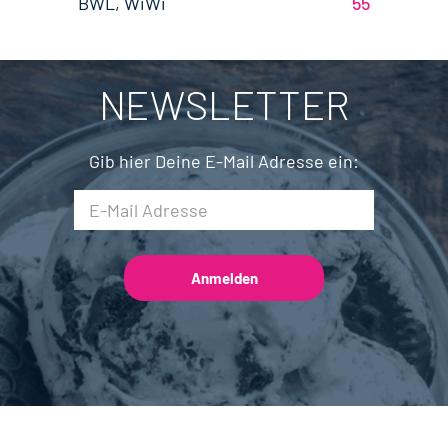
BWL, WiWi
55
Fleischtechnik
15
Saarland
2
Mechatronik
7
NEWSLETTER
Brauwesen
4
Gib hier Deine E-Mail Adresse ein: