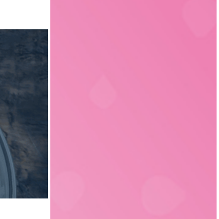
Getränketechnologie
13
Liechtenstein
1
Verpackungstechnik
5
Elektrotechnik
4