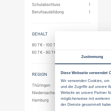
Schulabschluss
1
Berufsausbildung
1
GEHALT
80 T€ - 100 T€ pro Jahr
2
60 T€ - 80 T€ pro Jahr
1
Zustimmung
Diese Webseite verwendet 
REGION
Wir verwenden Cookies, um I
Thüringen
1
und die Zugriffe auf unsere 
Niedersachsen
1
Website an unsere Partner fü
möglicherweise mit weiteren
Hamburg
1
der Dienste gesammelt habe