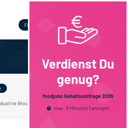
Login
Für Unternehmen
Verdienst Du
genug?
e
foodjobs Gehaltsumfrage 2026
Industrie Biochemie Teilweise Homeoffice
max. 5 Minuten | anonym