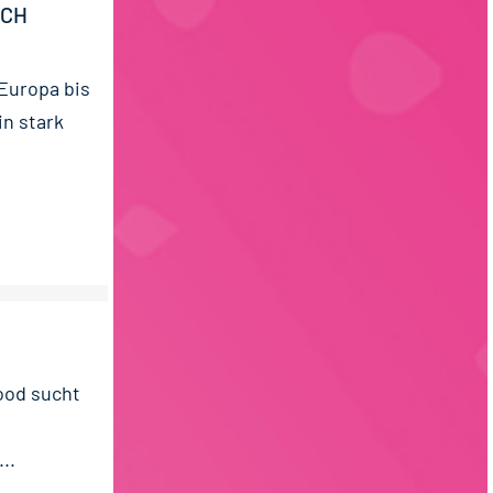
ICH
 Europa bis
in stark
ood sucht
..