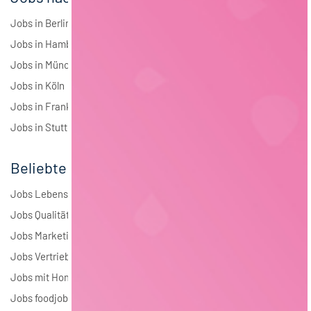
Jobs in Berlin
Jobs in Hamburg
Jobs in München
Jobs in Köln
Jobs in Frankfurt
Jobs in Stuttgart
Beliebte Jobs
Jobs Lebensmitteltechnologie
Jobs Qualitätsmanagement
Jobs Marketing
Jobs Vertrieb
Jobs mit Homeoffice
Jobs foodjobs Active Sourcing