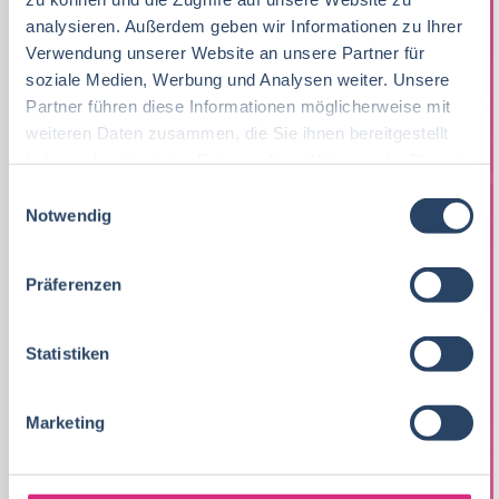
ANZAHL MITARBEITENDE
analysieren. Außerdem geben wir Informationen zu Ihrer
101 - 200 MA
Verwendung unserer Website an unsere Partner für
soziale Medien, Werbung und Analysen weiter. Unsere
Partner führen diese Informationen möglicherweise mit
ACTIVE NUTRITION
weiteren Daten zusammen, die Sie ihnen bereitgestellt
INTERNATIONAL GMBH
haben oder die sie im Rahmen Ihrer Nutzung der Dienste
gesammelt haben.
E
Notwendig
i
ADRESSE
n
Strasse:
Zielstattstraße 38
w
Präferenzen
i
PLZ:
81379
l
Ort:
MÜNCHEN
l
Statistiken
Land
DE
i
Telefon:
+49895020070
g
Marketing
u
E-Mail:
info@active-nutrition-international.com
n
Website:
Active Nutrition International GmbH
g