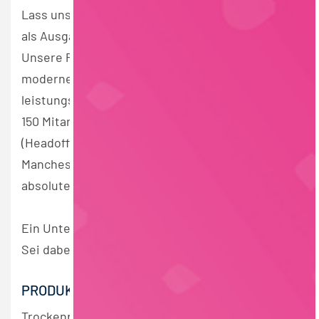
Lass uns Historie nach vorne denken. Erreichtes
als Ausgangspunkt neuer Chancen begreifen.
Unsere Produkte werden in über 28 Ländern von
modernen, ernährungsbewussten und
leistungsbegeisterten Menschen genutzt. Über
150 Mitarbeiter an den Standorten München
(Headoffice), Bern, Voerde (Produktion) und
Manchester geben jeden Tag ihr Bestes, um den
absoluten Qualitätsanspruch zu gewährleisten.
Ein Unternehmen voller Möglichkeiten –
Sei dabei.
PRODUKTGRUPPE
Trockenprodukte / Grundnahrungsmittel /