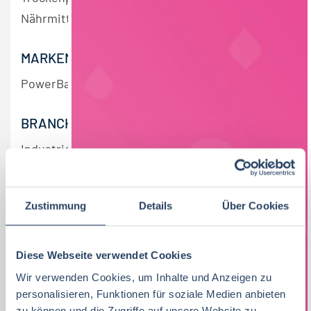
Nährmittel
MARKEN/DIENSTLEISTUNG
PowerBar, Premier Protein, Dymatize
BRANCHE
Industrie
ZENTRALE
Zustimmung
Details
Über Cookies
München
WEITERE STANDORTE
Diese Webseite verwendet Cookies
Wir verwenden Cookies, um Inhalte und Anzeigen zu
Bern, Voerde, Manchester
personalisieren, Funktionen für soziale Medien anbieten
zu können und die Zugriffe auf unsere Website zu