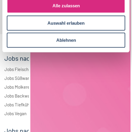
s
Alle zulassen
a
u
Auswahl erlauben
s
w
a
Ablehnen
h
l
Jobs nach Branchen
Jobs Fleisch
Jobs Süßwaren
Jobs Molkerei
Jobs Backwaren
Jobs Tiefkühlkost
Jobs Vegan
Jobs nach Städten