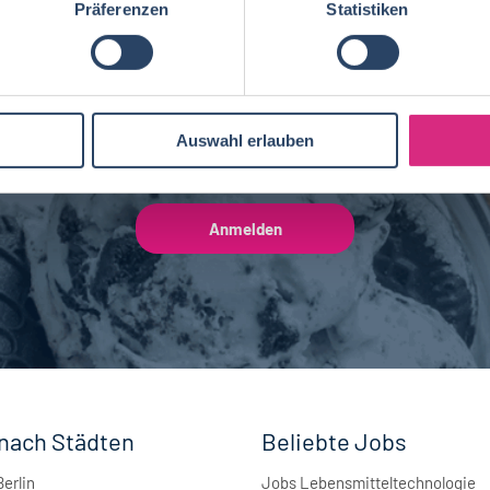
Präferenzen
Statistiken
NEWSLETTER
Brauwesen
4
Gib hier Deine E-Mail Adresse ein:
Auswahl erlauben
nach Städten
Beliebte Jobs
Berlin
Jobs Lebensmitteltechnologie