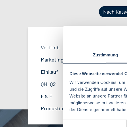
Nach Kate
Produktion
Bayern
38
51
Vertrieb
33
Lebensmitteltechnologie
81
Zustimmung
F&E
Niedersachsen
24
16
Marketing
8
Betriebswirtschaft
61
Logistik / SCM
Hessen
11
8
Einkauf
14
Diese Webseite verwendet 
Volkswirtschaft
38
Finanzen
Mecklenburg-Vorpommern
4
7
Wir verwenden Cookies, um I
QM, QS
37
und die Zugriffe auf unsere 
Agrarmanagement
21
Sonstige
Berlin
2
5
F & E
23
Website an unsere Partner fü
Wirtschaftsingenieurwesen
18
möglicherweise mit weiteren
International
4
Produktion, Technik
41
der Dienste gesammelt habe
Biotechnologie
15
Schweiz
2
E
Verfahrenstechnik
12