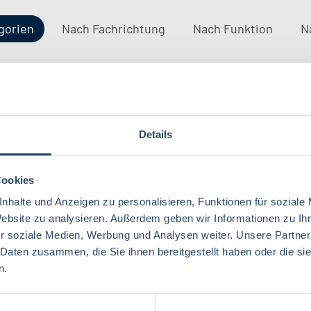
gorien
Nach Fachrichtung
Nach Funktion
N
Ernährungswissenschaften/
QM / QS
Baden-Württemberg
29
63
37
Lebensmitteltechnologie
76
Ökotrophologie
Details
Technik
Hamburg
12
17
Lebensmitteltechnik
68
Wirtschaftswissenschaften
51
Marketing
Rheinland-Pfalz
10
8
Lebensmittelchemie
34
Cookies
Lebensmittelchemie
36
Lebensmittelrecht
Deutschlandweit
3
5
nhalte und Anzeigen zu personalisieren, Funktionen für soziale
Ökotrophologie
64
Website zu analysieren. Außerdem geben wir Informationen zu I
Agrarwissenschaften
21
Nachhaltigkeit
Bremen
5
1
Lebensmittelmanagement
39
r soziale Medien, Werbung und Analysen weiter. Unsere Partner
Back- und Süßwarentechnologie
17
 Daten zusammen, die Sie ihnen bereitgestellt haben oder die s
Brandenburg
4
BWL, WiWi
55
n.
Fleischtechnik
15
Saarland
2
Mechatronik
7