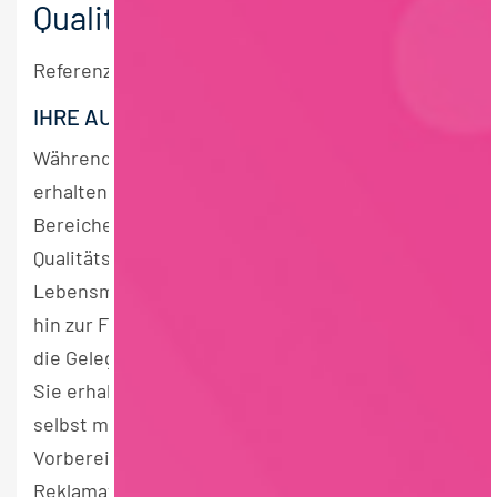
Qualitätsmanagement
Referenznummer MM2026-24
IHRE AUFGABEN
Während Ihres Praktikums ab November 2026
erhalten Sie umfangreiche Einblicke in alle
Bereiche unseres
Qualitätsmanagementsystems. Vom
Lebensmittelrecht über die Rohstoffprüfung bis
hin zur Fertigproduktkontrolle geben wir Ihnen
die Gelegenheit, hinter die Kulissen zu schauen.
Sie erhalten nicht nur Einblick, sondern dürfen
selbst mit anpacken und sich z. B. mit der
Vorbereitung zu Zertifizierungen,
Reklamationsbearbeitung sowie der täglichen