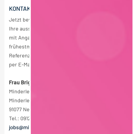
KONTAKT
Jetzt bewerben!
Ihre aussagekräftigen Bewerbungsunterlagen
mit Angabe Ihrer Gehaltsvorstellung, Ihres
frühestmöglichen Eintrittstermins und unserer
Referenznummer senden Sie bitte (gerne auch
per E-Mail) an:
Frau Brigitte Jachmann-Helbig
Minderleinsmühle GmbH & Co. KG
Minderleinsmühle 1
91077 Neunkirchen am Brand
Tel.: 09126 296-247
jobs@minderleinsmuehle.de