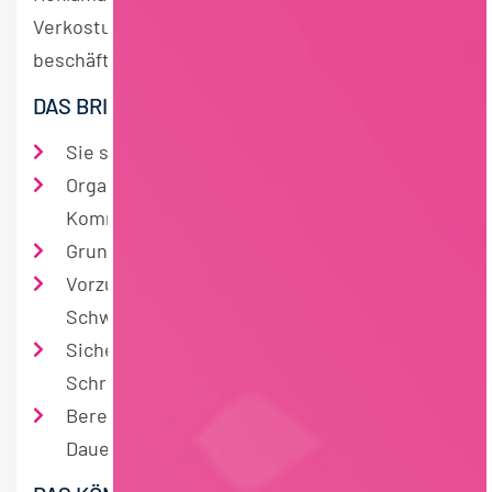
Verkostung unserer Produkte und Rohstoffe
beschäftigen.
DAS BRINGEN SIE MIT:
Sie sind zuverlässig, engagiert, teamfähig
Organisations- und
Kommunikationsfähigkeit
Grundlegende MS Office Kenntnisse
Vorzugsweise ein begonnenes Studium mit
Schwerpunkt Lebensmittel/Ernährung
Sichere Deutschkenntnisse in Wort und
Schrift
Bereitschaft für ein Praktikum mit einer
Dauer von drei bis sechs Monaten