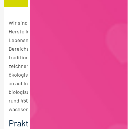
Wir sind einer der führenden deutschen
Hersteller naturnaher und ökologischer
Lebensmittel mit eigenen Produktmarken in den
Bereichen Cerealien, Süß- und Backwaren. Als
traditionsreiches Familienunternehmen
zeichnen wir uns durch nachhaltige, soziale und
ökologische Werte aus. Wir setzen von Beginn
an auf Innovation, moderne Herstellung und
biologische Rohstoffe. Derzeit beschäftigen wir
rund 450 Mitarbeiter an zwei Standorten und
wachsen kontinuierlich.
Praktikant (m/w/d)