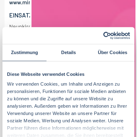
www.minderleinsmuehle.de
EINSATZORT
Neunkirchen am Brand bei Nürnberg
Zustimmung
Details
Über Cookies
Diese Webseite verwendet Cookies
JOB DETAILS
Wir verwenden Cookies, um Inhalte und Anzeigen zu
personalisieren, Funktionen für soziale Medien anbieten
Bio / Naturprodukte
Trockenprodukte /
zu können und die Zugriffe auf unsere Website zu
Grundnahrungsmittel / Nährmittel
analysieren. Außerdem geben wir Informationen zu Ihrer
Vollzeit
Verwendung unserer Website an unsere Partner für
soziale Medien, Werbung und Analysen weiter. Unsere
Bayern
Partner führen diese Informationen möglicherweise mit
weiteren Daten zusammen, die Sie ihnen bereitgestellt