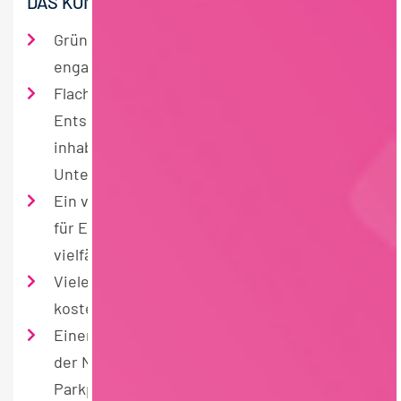
DAS KÖNNEN SIE VON UNS ERWARTEN:
Gründliche Einarbeitung in einem
engagierten Team
Flache Hierarchien und kurze
Entscheidungswege in einem
inhabergeführten, zukunftsorientierten
Unternehmen
Ein vielseitiges Aufgabenumfeld mit Raum
für Eigeninitiative und die Möglichkeit zu
vielfältigen praktischen Erfahrungen
Viele Vergünstigungen wie z.B. ein
kostenloses Müslibuffet und freie Getränke
Einen modernen Betriebsstandort inmitten
der Natur mit ausreichend kostenfreien
Parkplätzen