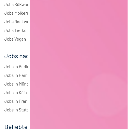
Jobs Süßwaren
Jobs Molkerei
Jobs Backwaren
Jobs Tiefkühlkost
Jobs Vegan
Jobs nach Städten
Jobs in Berlin
Jobs in Hamburg
Jobs in München
Jobs in Köln
Jobs in Frankfurt
Jobs in Stuttgart
Beliebte Jobs