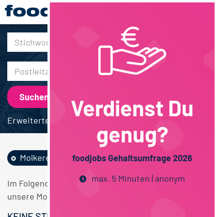
30km
Verdienst Du
Erweiterte Suche
genug?
Molkereiprodukte
Sonstige
foodjobs Gehaltsumfrage 2026
max. 5 Minuten | anonym
Im Folgenden finden Sie einen Überblick über alle
unsere Molkereiprodukte Sonstige Stellen.
KEINE STELLENANGEBOTE GEFUNDEN.