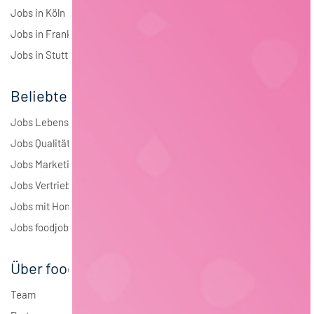
Jobs in Köln
Jobs in Frankfurt
Jobs in Stuttgart
Beliebte Jobs
Jobs Lebensmitteltechnologie
Jobs Qualitätsmanagement
Jobs Marketing
Jobs Vertrieb
Jobs mit Homeoffice
Jobs foodjobs Active Sourcing
Über foodjobs
Team