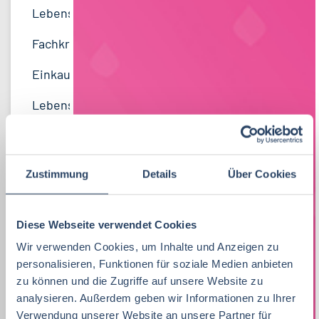
Lebensmitteltechnik
63
Lebensmitteltechnik
68
Technik
Thüringen
12
17
Wirtschaftswissenschaften
53
Fachkräfte, Führungskräfte
121
Einkauf
Hamburg
14
12
Lebensmittelmanagement
40
Einkauf
14
Logistik / SCM
Hessen
11
8
Volkswirtschaft
39
Lebensmittelchemie
34
Marketing
Rheinland-Pfalz
10
8
Lebensmittelchemie
36
Bio / Naturprodukte
21
Unternehmensführung
Schleswig-Holstein
5
8
Molkereiwirtschaft
31
QM, QS
37
Personal
Mecklenburg-Vorpommern
4
7
Zustimmung
Details
Über Cookies
Agrarmanagement
21
Ökotrophologie
64
Finanzen
Deutschlandweit
4
5
Agrarwissenschaften
21
Diese Webseite verwendet Cookies
Nachhaltigkeit
1
Lebensmittelrecht
Sachsen-Anhalt
3
5
Wir verwenden Cookies, um Inhalte und Anzeigen zu
Biochemie
18
F & E
23
Sonstige
Berlin
2
5
personalisieren, Funktionen für soziale Medien anbieten
zu können und die Zugriffe auf unsere Website zu
Wirtschaftsingenieurwesen
18
Lebensmittelmanagement
39
Nachhaltigkeit
Bremen
5
1
analysieren. Außerdem geben wir Informationen zu Ihrer
Back- und Süßwarentechnologie
17
Verwendung unserer Website an unsere Partner für