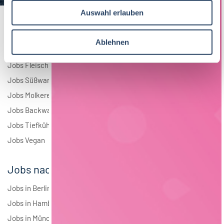
u
Andere
1
Auswahl erlauben
s
w
a
Ablehnen
Jobs nach Branchen
h
l
Jobs Fleisch
Jobs Süßwaren
Jobs Molkerei
Jobs Backwaren
Jobs Tiefkühlkost
Jobs Vegan
Jobs nach Städten
Jobs in Berlin
Jobs in Hamburg
Jobs in München