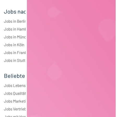
Jobs nach Städten
Jobs in Berlin
Jobs in Hamburg
Jobs in München
Jobs in Köln
Jobs in Frankfurt
Jobs in Stuttgart
Beliebte Jobs
Jobs Lebensmitteltechnologie
Jobs Qualitätsmanagement
Jobs Marketing
Jobs Vertrieb
Jobs mit Homeoffice