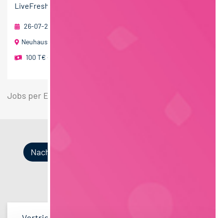
LiveFresh...
26-07-2026
RAU | FOOD RECRUITMENT GmbH
Neuhausen ob Eck mit Home Office
100 T€ - 150 T€ pro Jahr
Jobs per E-Mail
Suche speichern
Nach Kategorien
Nach Fachrichtung
Nach Funktion
Nach Region
Vertrieb
33