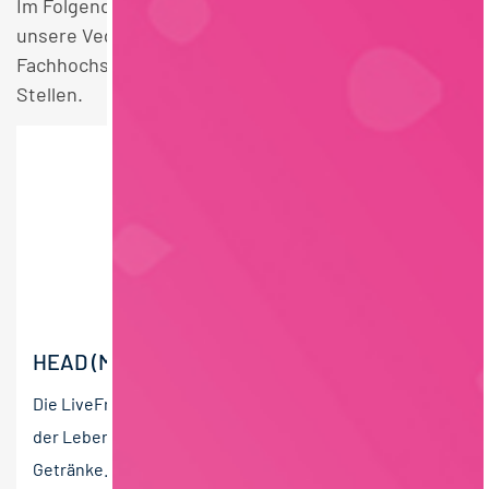
Im Folgenden finden Sie einen Überblick über alle
unsere Vegan Lebensmittelrecht
Fachhochschulstudium Lebensmittelchemie
Stellen.
HEAD (M/W/D) OF PRODUCT DEVELOPMENT
Die LiveFresh GmbH ist ein innovatives Unternehmen
der Lebensmittelindustrie für frische und funktionelle
Getränke. Seit Gründung im Jahr 2016 hat sich