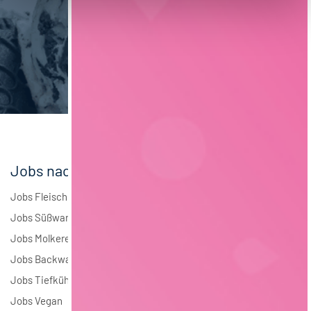
Verpackungstechnik
5
Maschinenbau
5
Brauwesen
4
Elektrotechnik
4
Andere
1
Jobs nach Branchen
Jobs Fleisch
Jobs Süßwaren
Jobs Molkerei
Jobs Backwaren
Jobs Tiefkühlkost
Jobs Vegan