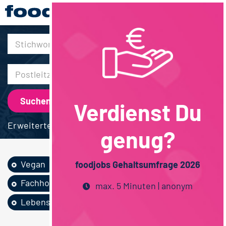
30km
Verdienst Du
Erweiterte Suche
genug?
Vegan
Lebensmittelrecht
foodjobs Gehaltsumfrage 2026
Fachhochschulstudium
max. 5 Minuten | anonym
Lebensmittelchemie