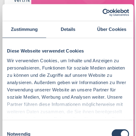
Lebensmitteltechnologie
Produktion
Bayern
52
38
81
Lebensmitteltechnologie
76
Betriebswirtschaft
QM / QS
Baden-Württemberg
29
63
37
Praktikum, Trainee
29
Ernährungswissenschaften/
Vertrieb
Nordrhein-Westfalen
63
37
21
Zustimmung
Details
Über Cookies
Ökotrophologie
Marketing
8
F&E
Niedersachsen
24
16
Lebensmitteltechnik
63
Diese Webseite verwendet Cookies
Lebensmitteltechnik
68
Technik
Thüringen
12
17
Wir verwenden Cookies, um Inhalte und Anzeigen zu
Wirtschaftswissenschaften
53
Fachkräfte, Führungskräfte
121
Einkauf
Hamburg
14
12
personalisieren, Funktionen für soziale Medien anbieten
zu können und die Zugriffe auf unsere Website zu
Lebensmittelmanagement
40
Einkauf
14
Logistik / SCM
Hessen
11
8
analysieren. Außerdem geben wir Informationen zu Ihrer
Volkswirtschaft
39
Verwendung unserer Website an unsere Partner für
Lebensmittelchemie
34
Marketing
Rheinland-Pfalz
10
8
soziale Medien, Werbung und Analysen weiter. Unsere
Lebensmittelchemie
36
Bio / Naturprodukte
21
Partner führen diese Informationen möglicherweise mit
Unternehmensführung
Schleswig-Holstein
5
8
weiteren Daten zusammen, die Sie ihnen bereitgestellt
Molkereiwirtschaft
31
QM, QS
37
haben oder die sie im Rahmen Ihrer Nutzung der Dienste
Personal
Mecklenburg-Vorpommern
4
7
gesammelt haben.
Agrarmanagement
21
E
Ökotrophologie
64
Finanzen
Deutschlandweit
4
5
Notwendig
i