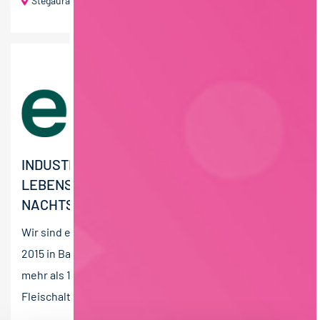
Stegaurach bei Bamberg
40 T€ - 60 T€ pro Jahr
INDUSTRIEREINIGER (M/W/D) VEGANE
LEBENSMITTELPRODUKTION –
NACHTSCHICHT
Wir sind endori, ein Familienunternehmen, welches
2015 in Bamberg gegründet wurde und derzeit mit
mehr als 100 Mitarbeitern leckere veggie
Fleischalternativen aus...