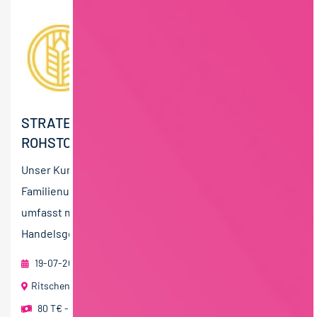
STRATEGISCHER EINKÄUFER (M/W/D)
ROHSTOFFE
Unser Kunde ist ein erfolgreiches, international tätiges
Familienunternehmen. Die Unternehmensgruppe
umfasst mehrere Produktions- und
Handelsgesellschaften und ist auf...
19-07-2026
foodjobs Active Sourcing GmbH
Ritschenhausen
80 T€ - 100 T€ pro Jahr
,
60 T€ - 80 T€ pro Jahr