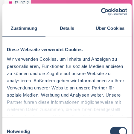
12-07-2026
endori food GmbH & Co. KG
Stegaurach bei Bamberg
30 T€ - 35 T€ pro Jahr
,
35 T€ - 40 T€ pro Jahr
,
Zustimmung
Details
Über Cookies
40 T€ - 60 T€ pro Jahr
Diese Webseite verwendet Cookies
Wir verwenden Cookies, um Inhalte und Anzeigen zu
personalisieren, Funktionen für soziale Medien anbieten
zu können und die Zugriffe auf unsere Website zu
analysieren. Außerdem geben wir Informationen zu Ihrer
Verwendung unserer Website an unsere Partner für
soziale Medien, Werbung und Analysen weiter. Unsere
MASCHINENBEDIENER (M/W/D) VEGANE
Partner führen diese Informationen möglicherweise mit
LEBENSMITTELPRODUKTION
weiteren Daten zusammen, die Sie ihnen bereitgestellt
haben oder die sie im Rahmen Ihrer Nutzung der Dienste
Wir sind endori, ein Familienunternehmen, welches
gesammelt haben.
E
2015 in Bamberg gegründet wurde und derzeit mit
Notwendig
i