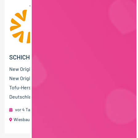
SCHICHTLEITER:IN (M/W/D)
New Originals Wiesbaum GmbH – ist ein Teil von The
New Originals Company, dem führenden europäischen
Tofu-Hersteller mit Produktionsstandorten in
Deutschland,...
vor 4 Tagen
foodjobs Active Sourcing GmbH
Wiesbaum (Eifel)
40 T€ - 60 T€ pro Jahr