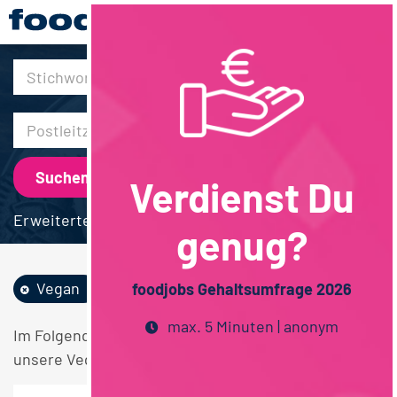
30km
Verdienst Du
Erweiterte Suche
genug?
Vegan
Schulabschluss
Vollzeit
foodjobs Gehaltsumfrage 2026
max. 5 Minuten | anonym
Im Folgenden finden Sie einen Überblick über alle
unsere Vegan Schulabschluss Vollzeit Stellen.