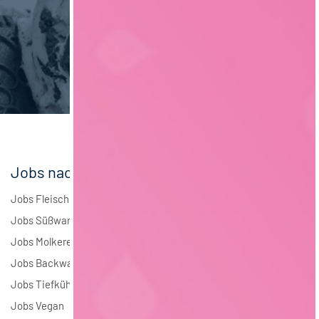
Maschinenbau
5
Brauwesen
4
Elektrotechnik
4
Andere
1
Jobs nach Branchen
Jobs Fleisch
Jobs Süßwaren
Jobs Molkerei
Jobs Backwaren
Jobs Tiefkühlkost
Jobs Vegan