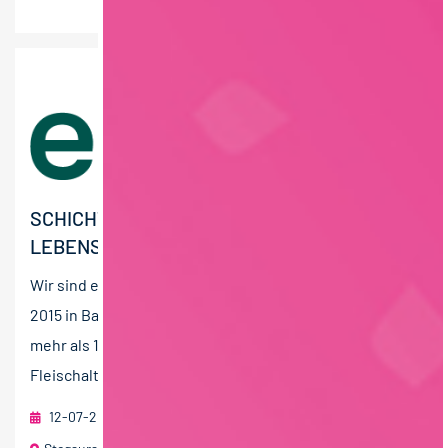
SCHICHTLEITER (M/W/D) VEGANE
LEBENSMITTEL
Wir sind endori, ein Familienunternehmen, welches
2015 in Bamberg gegründet wurde und derzeit mit
mehr als 100 Mitarbeitern leckere veggie
Fleischalternativen aus...
12-07-2026
endori food GmbH & Co. KG