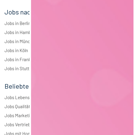
Jobs nach Städten
Jobs in Berlin
Jobs in Hamburg
Jobs in München
Jobs in Köln
Jobs in Frankfurt
Jobs in Stuttgart
Beliebte Jobs
Jobs Lebensmitteltechnologie
Jobs Qualitätsmanagement
Jobs Marketing
Jobs Vertrieb
Jobs mit Homeoffice