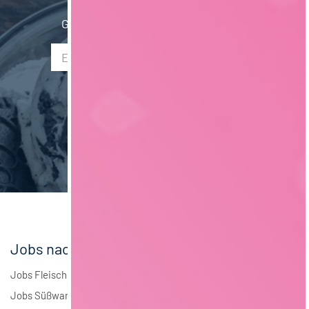
Schweiz
2
Getränketechnologie
12
Gib hier Deine E-Mail Adresse ein:
Saarland
2
Mechatronik
7
Liechtenstein
1
Verpackungstechnik
6
Maschinenbau
6
Brauwesen
5
Elektrotechnik
3
Andere
2
Jobs nach Branchen
Jobs Fleisch
Jobs Süßwaren