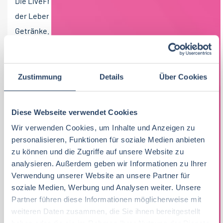
Die LiveFresh GmbH ist ein innovatives Unternehmen
der Lebensmittelindustrie für frische und funktionelle
Getränke. Seit Gründung im Jahr 2016 hat sich
LiveFresh...
26-07-2026
RAU | FOOD RECRUITMENT GmbH
Zustimmung
Details
Über Cookies
Neuhausen ob Eck mit Home Office
100 T€ - 150 T€ pro Jahr
Diese Webseite verwendet Cookies
Wir verwenden Cookies, um Inhalte und Anzeigen zu
personalisieren, Funktionen für soziale Medien anbieten
zu können und die Zugriffe auf unsere Website zu
analysieren. Außerdem geben wir Informationen zu Ihrer
Verwendung unserer Website an unsere Partner für
soziale Medien, Werbung und Analysen weiter. Unsere
Partner führen diese Informationen möglicherweise mit
BÄCKER / BÄCKERMEISTER /
weiteren Daten zusammen, die Sie ihnen bereitgestellt