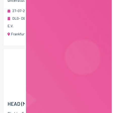
unterstützt Persönlichkeiten, Organisationen und...
27-07-2026
DLG- DEUTSCHE LANDWIRTSCHAFTS-GESELLSCHAFT
E.V.
Frankfurt am Main
HEAD (M/W/D) OF PRODUCT DEVELOPMENT