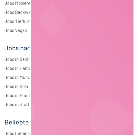
Jobs Molkerei
Jobs Backwaren
Jobs Tiefkühlkost
Jobs Vegan
Jobs nach Städten
Jobs in Berlin
Jobs in Hamburg
Jobs in München
Jobs in Köln
Jobs in Frankfurt
Jobs in Stuttgart
Beliebte Jobs
Jobs Lebensmitteltechnologie