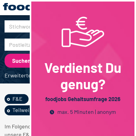
30km
Verdienst Du
Erweiterte Suche
genug?
F&E
Lebensmitteltechn...
foodjobs Gehaltsumfrage 2026
Teilweise Homeoffice
max. 5 Minuten | anonym
Im Folgenden finden Sie einen Überblick über alle
unsere F&E Lebensmitteltechnologie Teilweise