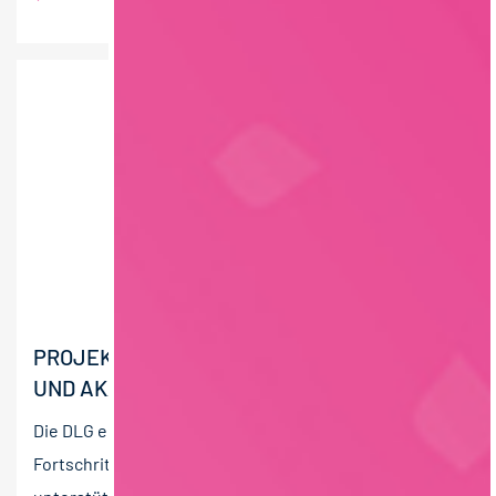
PROJEKTLEITER (M/W/D) LEBENSMITTEL
UND AKADEMIE FOOD (VZ – 100 %)
Die DLG e.V. versteht sich als Impulsgeber für den
Fortschritt in der Land- und Ernährungswirtschaft. Sie