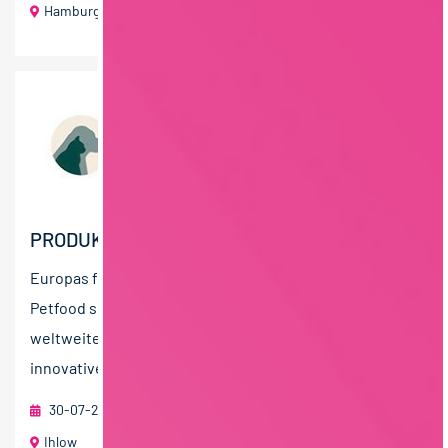
Hamburg
80 T€ - 100 T€ pro Jahr
PRODUKTENTWICKLER – PETFOOD (M/W/D)
Europas führender Hersteller von Super-Premium
Petfood sucht DICH. Als Global-Player beliefern wir den
weltweiten Heimtierfachhandel mit hochwertigen,
innovativen und...
30-07-2026
Landguth Heimtiernahrung GmbH
Ihlow