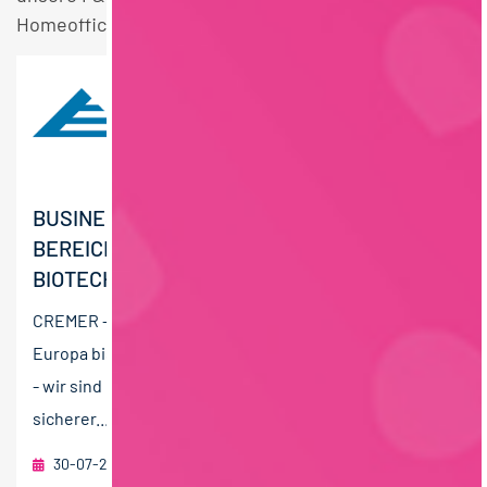
Homeoffice Stellen.
BUSINESS DEVELOPMENT MANAGER (GN) IM
BEREICH FERMENTATION /
BIOTECHNOLOGIE
CREMER - wir sind auf allen Kontinenten zu Hause. Von
Europa bis Australien, von Amerika bis Asien. CREMER
- wir sind ein stark wachsender, spannender und
sicherer...
30-07-2026
Peter Cremer Holding GmbH & Co. KG