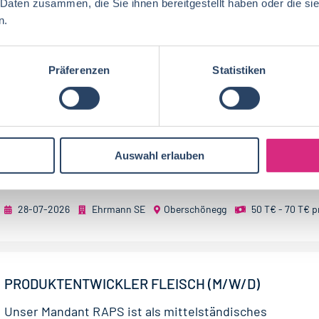
 Daten zusammen, die Sie ihnen bereitgestellt haben oder die s
Heimtierfachhandel mit hochwertigen, innovativen und.
n.
30-07-2026
Landguth Heimtiernahrung GmbH
Ihlow
Präferenzen
Statistiken
PRODUKTENTWICKLER (M/W/D)
Unsere Milch-, Joghurt-, Quark- und Dessert-Zuberei­tu
Auswahl erlauben
im Kühl­regal ganz oben mit – dank unserer Mitarbeiter!
wissen genau, wie aus...
28-07-2026
Ehrmann SE
Oberschönegg
50 T€ - 70 T€ p
PRODUKTENTWICKLER FLEISCH (M/W/D)
Unser Mandant RAPS ist als mittelständisches