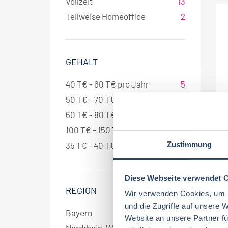
Vollzeit
13
Teilweise Homeoffice
2
GEHALT
40 T€ - 60 T€ pro Jahr
5
50 T€ - 70 T€ pro Jahr
2
60 T€ - 80 T€ pro Jahr
2
100 T€ - 150 T€ pro Jahr
1
Zustimmung
35 T€ - 40 T€ pro Jahr
1
Diese Webseite verwendet 
REGION
Wir verwenden Cookies, um I
und die Zugriffe auf unsere 
Bayern
7
Website an unsere Partner fü