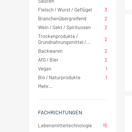
Saucen
Fleisch / Wurst / Geflügel
3
Branchenübergreifend
2
Wein / Sekt / Spirituosen
2
Trockenprodukte /
2
Grundnahrungsmittel /...
Backwaren
2
AfG / Bier
2
Vegan
1
Bio / Naturprodukte
1
Mehr...
FACHRICHTUNGEN
Lebensmitteltechnologie
15