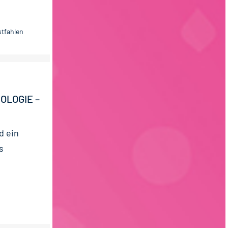
tfahlen
OLOGIE –
d ein
s