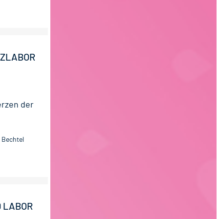
NZLABOR
erzen der
 Bechtel
D LABOR