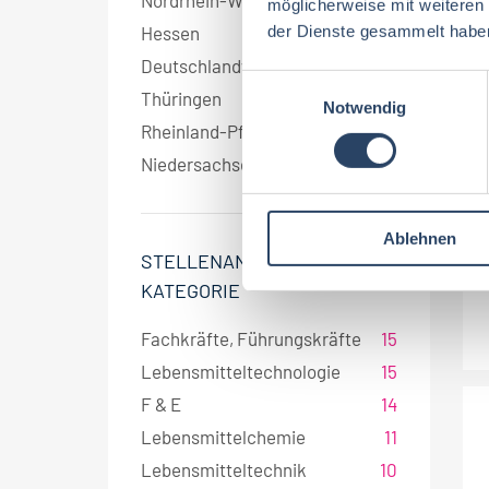
Nordrhein-Westfalen
3
möglicherweise mit weiteren
der Dienste gesammelt habe
Hessen
2
Deutschlandweit
1
E
Thüringen
1
Notwendig
i
Rheinland-Pfalz
1
n
w
Niedersachsen
1
i
l
Ablehnen
l
STELLENANGEBOT
i
KATEGORIE
g
u
Fachkräfte, Führungskräfte
15
n
Lebensmitteltechnologie
15
g
s
F & E
14
a
Lebensmittelchemie
11
u
Lebensmitteltechnik
10
s