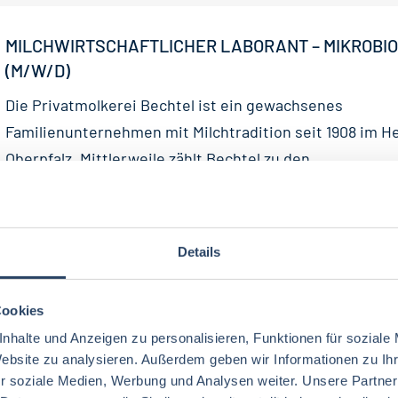
MILCHWIRTSCHAFTLICHER LABORANT – MIKROBIO
(M/W/D)
Die Privatmolkerei Bechtel ist ein gewachsenes
Familienunternehmen mit Milchtradition seit 1908 im H
Oberpfalz. Mittlerweile zählt Bechtel zu den...
30-07-2026
Naabtaler Milchwerke GmbH & Co. KG Privatmolkerei
Schwarzenfeld
Details
Cookies
PRODUKTENTWICKLER – PETFOOD (M/W/D)
nhalte und Anzeigen zu personalisieren, Funktionen für soziale
Europas führender Hersteller von Super-Premium Petf
Website zu analysieren. Außerdem geben wir Informationen zu I
DICH. Als Global-Player beliefern wir den weltweiten
r soziale Medien, Werbung und Analysen weiter. Unsere Partner