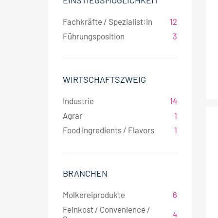
EINSTIEGSMÖGLICHKEIT
Fachkräfte / Spezialist:in
12
Führungsposition
3
WIRTSCHAFTSZWEIG
Industrie
14
Agrar
1
Food Ingredients / Flavors
1
BRANCHEN
Molkereiprodukte
6
Feinkost / Convenience /
4