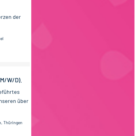
erzen der
el
M/W/D).
geführtes
unseren über
n, Thüringen