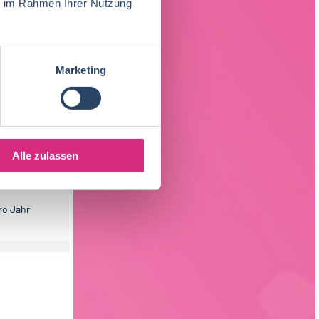
ie im Rahmen Ihrer Nutzung
..
Marketing
ngen spielen
Alle zulassen
 Denn sie
ro Jahr