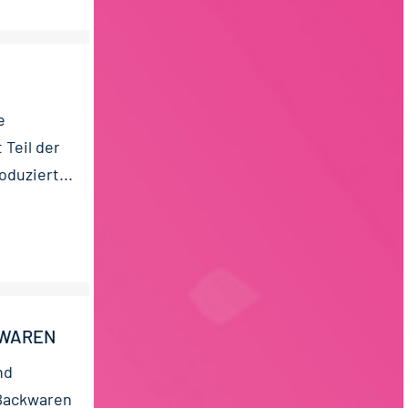
e
Teil der
duziert...
KWAREN
nd
Backwaren