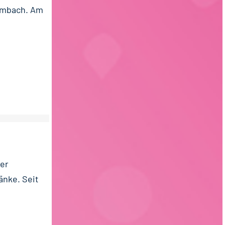
ulmbach. Am
er
änke. Seit