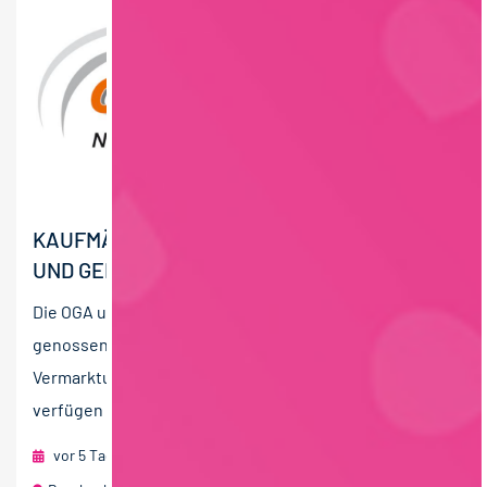
KAUFMÄNNISCHE LEITUNG (M/W/D) OBST-
UND GEMÜSEBRANCHE
Die OGA und OGV Nordbaden eG sind eine
genossenschaftlich organisierte
Vermarktungseinrichtung für Obst und Gemüse und
verfügen über eines der modernsten...
vor 5 Tagen
RAU | FOOD RECRUITMENT GmbH