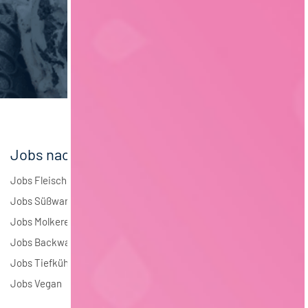
Maschinenbau
6
Brauwesen
5
Elektrotechnik
3
Andere
2
Jobs nach Branchen
Jobs Fleisch
Jobs Süßwaren
Jobs Molkerei
Jobs Backwaren
Jobs Tiefkühlkost
Jobs Vegan