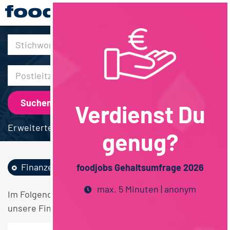
30km
Verdienst Du
Erweiterte Suche
genug?
Finanzen
Betriebswirtschaft
foodjobs Gehaltsumfrage 2026
max. 5 Minuten | anonym
Im Folgenden finden Sie einen Überblick über alle
unsere Finanzen Betriebswirtschaft Stellen.