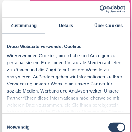
Zustimmung
Details
Über Cookies
Diese Webseite verwendet Cookies
Wir verwenden Cookies, um Inhalte und Anzeigen zu
personalisieren, Funktionen für soziale Medien anbieten
zu können und die Zugriffe auf unsere Website zu
PRAKTIKUM
analysieren. Außerdem geben wir Informationen zu Ihrer
NACHHALTIGKEITSBERICHTERSTATTUNG
Verwendung unserer Website an unsere Partner für
NACH CSRD UND EU-TAXONOMIE (W/M/D)
soziale Medien, Werbung und Analysen weiter. Unsere
Partner führen diese Informationen möglicherweise mit
Die Koordination der EDEKA-Strategie erfolgt in der
weiteren Daten zusammen, die Sie ihnen bereitgestellt
Hamburger EDEKA-Zentrale. Sie steuert das nationale
haben oder die sie im Rahmen Ihrer Nutzung der Dienste
gesammelt haben.
Warengeschäft ebenso wie die erfolgreiche Kampagne
E
Notwendig
i
„Wir...