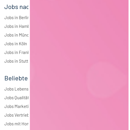
Jobs nach Städten
Jobs in Berlin
Jobs in Hamburg
Jobs in München
Jobs in Köln
Jobs in Frankfurt
Jobs in Stuttgart
Beliebte Jobs
Jobs Lebensmitteltechnologie
Jobs Qualitätsmanagement
Jobs Marketing
Jobs Vertrieb
Jobs mit Homeoffice