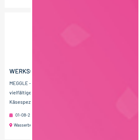
WERKSCONTROLLER*
MEGGLE – Die Marke mit dem Kleeblatt Unser
vielfältiges Sortiment – von Kräuterbutter,
Käsespezialitäten, Milchfrischprodukten bis hin zu...
01-08-2026
MEGGLE GmbH & Co. KG
Wasserburg am Inn