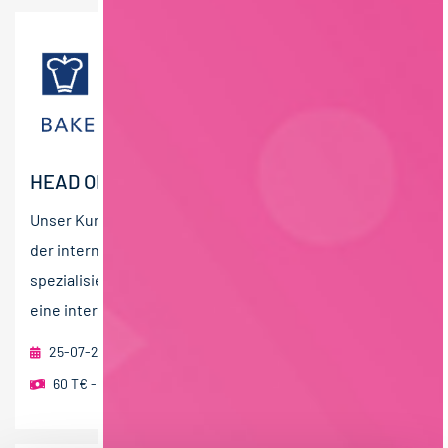
HEAD OF FINANCE (M/W/D)
Unser Kunde, die BAKELS Deutschland GmbH, ist Teil
der international agierenden BAKELS Group und
spezialisiert auf hochwertige Backzutaten. BAKELS ist
eine international...
25-07-2026
foodjobs Active Sourcing GmbH
Berlin
60 T€ - 80 T€ pro Jahr
,
80 T€ - 100 T€ pro Jahr