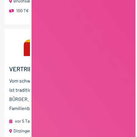
Bruchsal
100 T€ - 150 T€ pro Jahr
,
80 T€ - 100 T€ pro Jahr
VERTRIEBSCONTROLLER:IN (M/W/D)
Vom schwäbischen Musterbetrieb zur Marktspitze – das
ist traditionsreiche Wertarbeit aus dem Hause
BÜRGER. Seit über 85 Jahren stellt der
Familienbetrieb...
vor 5 Tagen
foodjobs Active Sourcing GmbH
Ditzingen und Home Office
60 T€ - 80 T€ pro Jahr