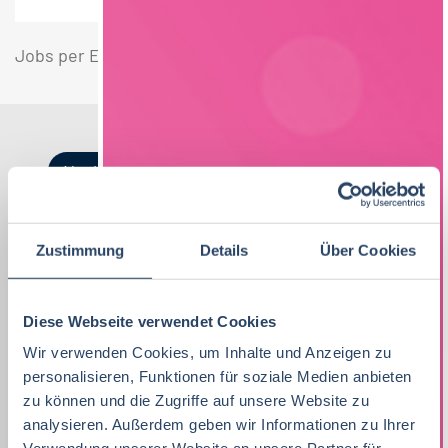
Jobs per E-Mail
Suche speichern
Nach Kategorien
Nach Fachrichtung
Nach Funktion
Nach Region
Zustimmung
Details
Über Cookies
Vertrieb
33
Lebensmitteltechnologie
Produktion
Bayern
38
81
51
Diese Webseite verwendet Cookies
Lebensmitteltechnologie
76
Wir verwenden Cookies, um Inhalte und Anzeigen zu
Ernährungswissenschaften/
QM / QS
Baden-Württemberg
29
63
37
personalisieren, Funktionen für soziale Medien anbieten
Ökotrophologie
Praktikum, Trainee
29
Vertrieb
Nordrhein-Westfalen
36
21
zu können und die Zugriffe auf unsere Website zu
analysieren. Außerdem geben wir Informationen zu Ihrer
Lebensmitteltechnik
63
Marketing
8
F&E
Niedersachsen
24
16