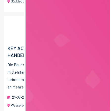
Süddeutschland
KEY ACCOUNT MANAGER:IN (M/W/D)
HANDELSMARKE
Die Bauer Gruppe ist eine erfolgreiche
mittelständische Unternehmensgruppe der
Lebensmittelindustrie in Privatbesitz. Die Gruppe stellt
an mehreren Standorten in...
21-07-2026
RAU | FOOD RECRUITMENT GmbH
Wasserburg (Bayern) oder Elsdorf (Niedersachsen)