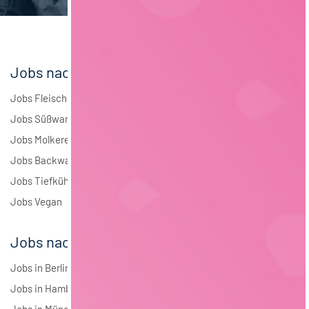
Andere
1
Jobs nach Branchen
Jobs Fleisch
Jobs Süßwaren
Jobs Molkerei
Jobs Backwaren
Jobs Tiefkühlkost
Jobs Vegan
Jobs nach Städten
Jobs in Berlin
Jobs in Hamburg
Jobs in München