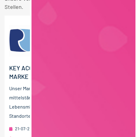
Stellen.
KEY ACCOUNT MANAGER:IN (M/W/D) -
MARKE
Unser Mandant ist eine erfolgreiche und wachsende
mittelständische Unternehmensgruppe der
Lebensmittelindustrie in Privatbesitz. An mehreren
Standorten in Deutschland...
21-07-2026
RAU | FOOD RECRUITMENT GmbH