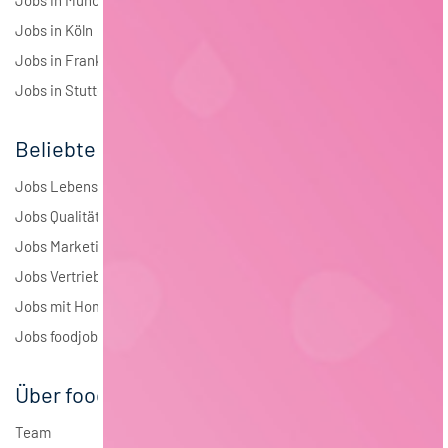
Jobs in Köln
Jobs in Frankfurt
Jobs in Stuttgart
Beliebte Jobs
Jobs Lebensmitteltechnologie
Jobs Qualitätsmanagement
Jobs Marketing
Jobs Vertrieb
Jobs mit Homeoffice
Jobs foodjobs Active Sourcing
Über foodjobs
Team