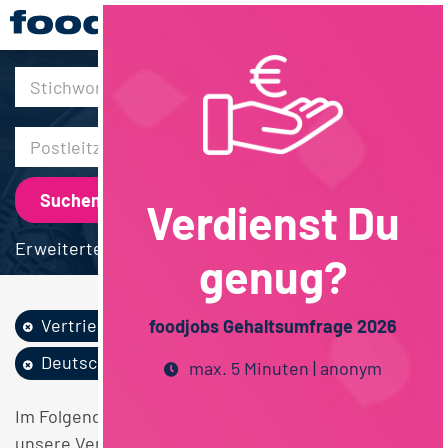
30km
Verdienst Du
Erweiterte Suche
genug?
Vertrieb
Agrarmanagement
foodjobs Gehaltsumfrage 2026
Deutschlandweit
max. 5 Minuten | anonym
Im Folgenden finden Sie einen Überblick über alle
unsere Vertrieb Agrarmanagement Deutschlandweit