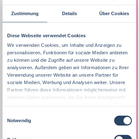
Lebensmitteltechnik
63
Marketing
8
F&E
Niedersachsen
24
16
Zustimmung
Details
Über Cookies
Betriebswirtschaft
61
Lebensmitteltechnik
67
Technik
Hamburg
12
17
Wirtschaftswissenschaften
51
Fachkräfte, Führungskräfte
120
Diese Webseite verwendet Cookies
Einkauf
Thüringen
14
11
Lebensmittelmanagement
39
Wir verwenden Cookies, um Inhalte und Anzeigen zu
Einkauf
14
Logistik / SCM
Hessen
11
8
personalisieren, Funktionen für soziale Medien anbieten
Volkswirtschaft
38
Lebensmittelchemie
34
zu können und die Zugriffe auf unsere Website zu
Marketing
Rheinland-Pfalz
10
8
analysieren. Außerdem geben wir Informationen zu Ihrer
Lebensmittelchemie
36
Bio / Naturprodukte
21
Verwendung unserer Website an unsere Partner für
Unternehmensführung
Schleswig-Holstein
5
8
soziale Medien, Werbung und Analysen weiter. Unsere
Molkereiwirtschaft
31
QM, QS
37
Finanzen
Mecklenburg-Vorpommern
4
7
Partner führen diese Informationen möglicherweise mit
weiteren Daten zusammen, die Sie ihnen bereitgestellt
Agrarmanagement
21
Ökotrophologie
64
Lebensmittelrecht
Deutschlandweit
3
5
haben oder die sie im Rahmen Ihrer Nutzung der Dienste
Agrarwissenschaften
21
gesammelt haben.
Nachhaltigkeit
1
E
Personal
Sachsen-Anhalt
3
5
Notwendig
i
Biochemie
18
F & E
23
n
Sonstige
Berlin
2
5
w
Wirtschaftsingenieurwesen
18