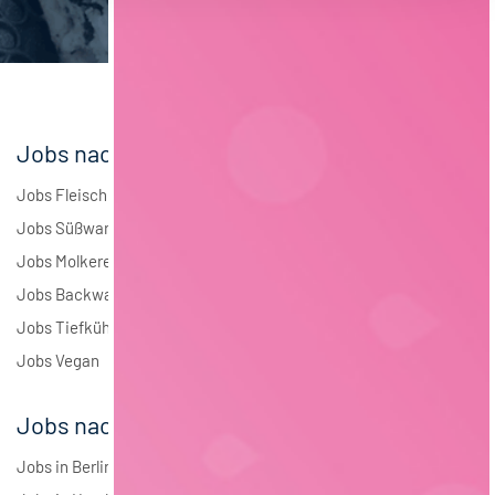
Elektrotechnik
4
Andere
1
Jobs nach Branchen
Jobs Fleisch
Jobs Süßwaren
Jobs Molkerei
Jobs Backwaren
Jobs Tiefkühlkost
Jobs Vegan
Jobs nach Städten
Jobs in Berlin