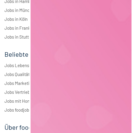
Jobs in Hamburg
Jobs in München
Jobs in Köln
Jobs in Frankfurt
Jobs in Stuttgart
Beliebte Jobs
Jobs Lebensmitteltechnologie
Jobs Qualitätsmanagement
Jobs Marketing
Jobs Vertrieb
Jobs mit Homeoffice
Jobs foodjobs Active Sourcing
Über foodjobs