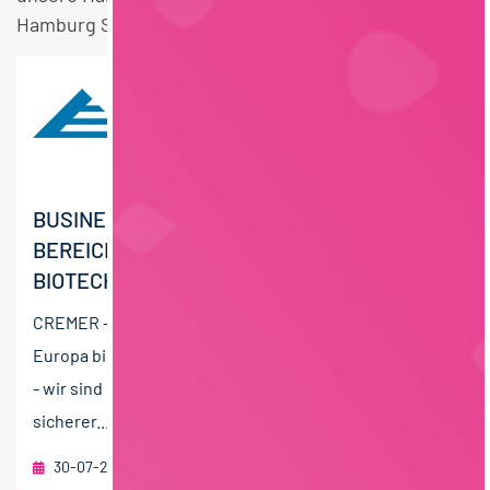
Hamburg Stellen.
BUSINESS DEVELOPMENT MANAGER (GN) IM
BEREICH FERMENTATION /
BIOTECHNOLOGIE
CREMER - wir sind auf allen Kontinenten zu Hause. Von
Europa bis Australien, von Amerika bis Asien. CREMER
- wir sind ein stark wachsender, spannender und
sicherer...
30-07-2026
Peter Cremer Holding GmbH & Co. KG