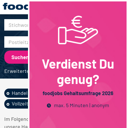
30km
Verdienst Du
Erweiterte Suche
genug?
Handel
Agrarwissenschaften
foodjobs Gehaltsumfrage 2026
Vollzeit
Hamburg
max. 5 Minuten | anonym
Im Folgenden finden Sie einen Überblick über alle
unsere Handel Agrarwissenschaften Vollzeit