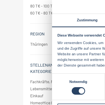
80 T€ - 100 T€ pro Jahr
1
60 T€ - 80 T€ pro Jahr
1
Zustimmung
REGION
Diese Webseite verwendet 
Wir verwenden Cookies, um I
Thüringen
1
und die Zugriffe auf unsere 
Website an unsere Partner fü
möglicherweise mit weiteren
STELLENANGEBOT
der Dienste gesammelt habe
KATEGORIE
E
Fachkräfte, Führungskräfte
1
Notwendig
i
n
Lebensmittelmanagement
1
w
Einkauf
1
i
Homeoffice Option
1
l