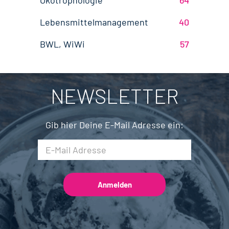
Ökotrophologie
64
Agrarmanagement
24
Nachhaltigkeit
Bremen
2
5
Lebensmittelmanagement
40
Wirtschaftsingenieurwesen
21
Brandenburg
4
BWL, WiWi
57
Fleischtechnik
17
Saarland
2
Mechatronik
8
NEWSLETTER
Brauwesen
5
Gib hier Deine E-Mail Adresse ein: