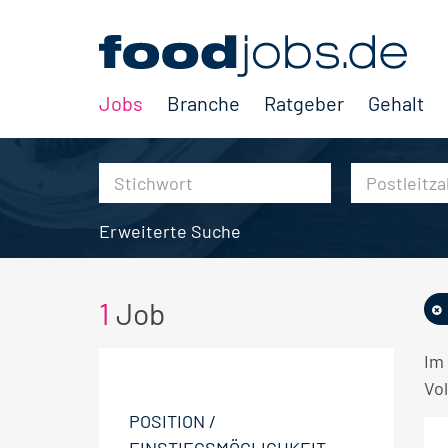
Jobs
Branche
Ratgeber
Gehalt
Erweiterte Suche
1
Job
Im
Vol
POSITION /