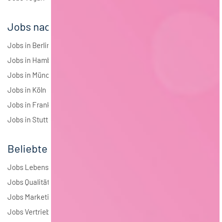
Jobs nach Städten
Jobs in Berlin
Jobs in Hamburg
Jobs in München
Jobs in Köln
Jobs in Frankfurt
Jobs in Stuttgart
Beliebte Jobs
Jobs Lebensmitteltechnologie
Jobs Qualitätsmanagement
Jobs Marketing
Jobs Vertrieb