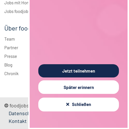
Jobs mit Homeoffice
Jobs foodjobs Active Sourcing
Über foodjobs
Team
Partner
Presse
Blog
Jetzt teilnehmen
Chronik
Später erinnern
Schließen
©
foodjobs GmbH
Sitemap
Impressum
Datenschutz
Mediadaten
FAQ
AGB
Kontakt