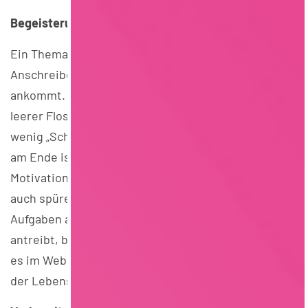
Begeisterung zeigen – mit den richtigen Worten!
Ein Thema, das immer wieder Fragen aufwirft: das
Anschreiben. Bianca zeigte, worauf es wirklich
ankommt. Ihr Tipp: starke, aktive Verben statt
leerer Floskeln und passiver Formulierungen! Ein
wenig „Schmalz“ ist hier durchaus erwünscht. Denn
am Ende ist das Anschreiben nichts anderes als ein
Motivationsschreiben – und Motivation sollte man
auch spüren können. Wer nicht einfach nur
Aufgaben aufzählt, sondern zeigt, was ihn oder sie
antreibt, bleibt eher im Gedächtnis. Genau dafür gab
es im Webinar zahlreiche praktische Beispiele aus
der Lebensmittelbranche.