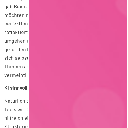
gab Bianca hilfreiche Tipps: Personaler:innen
möchten nicht hören, dass jemand „zu
perfektionistisch“ ist. Viel spannender ist, wie
reflektiert Bewerber:innen mit Herausforderungen
umgehen und welche Lösungen sie bereits für sich
gefunden haben. Wer zeigen kann, dass er oder sie
sich selbst gut einschätzen kann und aktiv an
Themen arbeitet, punktet oft mehr als mit einer
vermeintlich perfekten Antwort.
KI sinnvoll nutzen – aber authentisch bleiben
Natürlich durfte auch das Thema KI nicht fehlen.
Tools wie ChatGPT können bei der Vorbereitung
hilfreich eingesetzt werden – etwa beim
Strukturieren von Anschreiben oder beim Üben