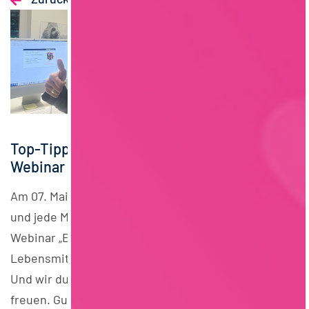
07 - 05 - 2026
Top-Tipps für die Bewerbung: unser Gratis-
Webinar war ein großer Erfolg!
Am 07. Mai hieß es wieder: Kamera an, Fragen raus
und jede Menge Bewerbungstipps sammeln! Unser
Webinar „Erfolgreich bewerben in der
Lebensmittelbranche“ ging in die nächste Runde.
Und wir durften uns über fast 130 Anmeldungen
freuen. Gut die Hälfte der Teilnehmenden brachte