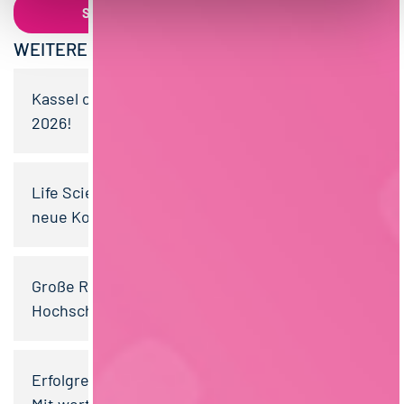
WEITERE BEITRÄGE
Kassel calling: Das war unser Team-Event
2026!
Life Science 2026 in Hohenheim: Wiedersehen,
neue Kontakte und viele Kochlöffel
Große Resonanz beim foodjobs Webinar für die
Hochschule Fulda
Erfolgreiches Bewerbungstraining im Allgäu:
Mit wertvollen Tools sicher in die neue Karriere