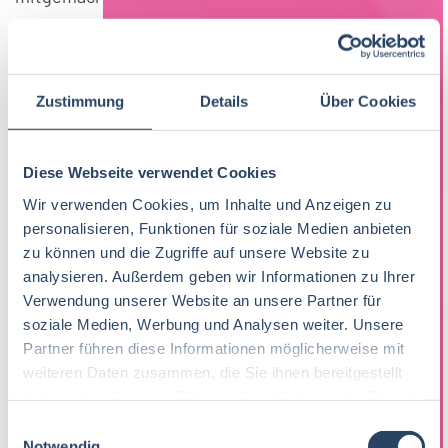
Nächstes Webinar im November
Du konntest dieses Mal nicht dabei sein oder
Zustimmung
Details
Über Cookies
möchtest noch einmal teilnehmen? Das nächste
Gratis-Webinar „Erfolgreich bewerben in der
Diese Webseite verwendet Cookies
Lebensmittelbranche“ findet am Dienstag, 3.
Wir verwenden Cookies, um Inhalte und Anzeigen zu
November statt. Alle Infos und die Anmeldung
personalisieren, Funktionen für soziale Medien anbieten
findest Du hier:
zu können und die Zugriffe auf unsere Website zu
analysieren. Außerdem geben wir Informationen zu Ihrer
foodjobs Gratis-Webinar
Verwendung unserer Website an unsere Partner für
soziale Medien, Werbung und Analysen weiter. Unsere
Wir freuen uns schon auf Dich!
Partner führen diese Informationen möglicherweise mit
weiteren Daten zusammen, die Sie ihnen bereitgestellt
haben oder die sie im Rahmen Ihrer Nutzung der Dienste
Dein foodjobs-Team
gesammelt haben.
E
KOMMENTIEREN
Notwendig