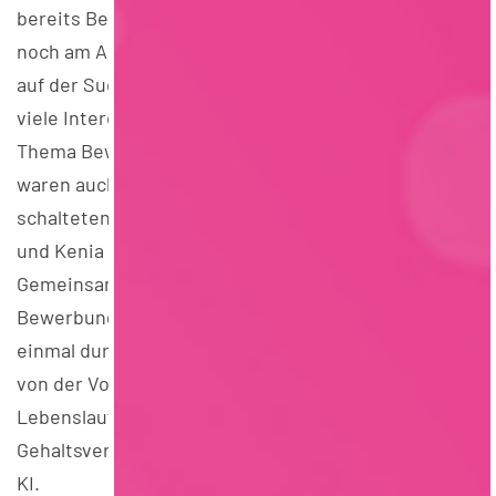
bereits Berufserfahrung mit, über ein Drittel stand
noch am Anfang der Karriere und knapp 14 % waren
auf der Suche nach einem Praktikum. Dazu kamen
viele Interessierte, die sich einfach rund um das
Thema Bewerbung informieren wollten. Und wir
waren auch wieder international unterwegs: Einige
schalteten sich sogar aus Spanien, Indien, Tunesien
und Kenia dazu.
Gemeinsam mit foodjobs-Geschäftsführerin und
Bewerbungsexpertin Bianca Burmester ging es
einmal durch den gesamten Bewerbungsprozess –
von der Vorbereitung über Anschreiben und
Lebenslauf bis hin zu Vorstellungsgespräch,
Gehaltsverhandlung und dem sinnvollen Einsatz von
KI.