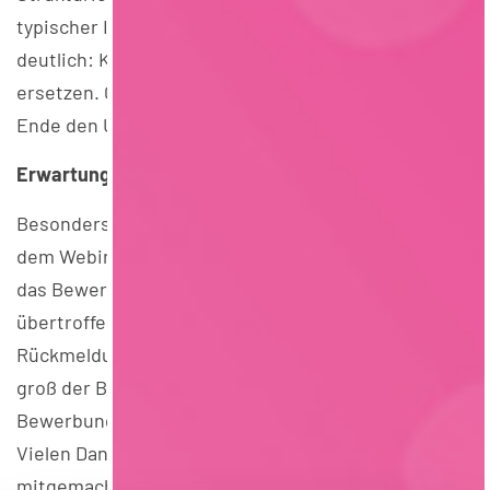
typischer Interviewfragen. Gleichzeitig wurde
deutlich: KI kann niemals die eigene Persönlichkeit
ersetzen. Genau diese persönliche Note macht am
Ende den Unterschied.
Erwartungen übertroffen
Besonders gefreut hat uns das tolle Feedback nach
dem Webinar. Viele Teilnehmende gaben an, dass
das Bewerbungstraining ihre Erwartungen sogar
übertroffen hat. Die zahlreichen positiven
Rückmeldungen zeigen uns jedes Mal aufs Neue, wie
groß der Bedarf an ehrlichen, praxisnahen
Bewerbungstipps in der Lebensmittelbranche ist.
Vielen Dank an alle, die dabei waren und so aktiv
mitgemacht haben!