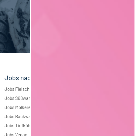
Verpackungstechnik
6
Maschinenbau
6
Brauwesen
5
Elektrotechnik
3
Andere
2
Jobs nach Branchen
Jobs Fleisch
Jobs Süßwaren
Jobs Molkerei
Jobs Backwaren
Jobs Tiefkühlkost
Jobs Vegan