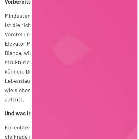
Vorbereitung ist die halbe Miete
Mindestens genauso wichtig wie gute Unterlagen
ist die richtige Vorbereitung auf das
Vorstellungsgespräch. Mit Methoden wie dem
Elevator Pitch oder der PAR-Methode erklärte
Bianca, wie Bewerber:innen ihre Erfahrungen
strukturiert und selbstbewusst präsentieren
können. Denn häufig entscheidet nicht nur der
Lebenslauf darüber, ob es passt – sondern vor allem,
wie sicher und authentisch jemand im Gespräch
auftritt.
Und was ist eigentlich mit Schwächen?
Ein echter Klassiker im Vorstellungsgespräch bleibt
die Frage nach den eigenen Schwächen. Auch hier