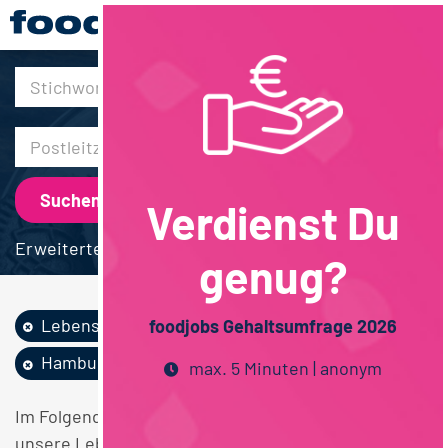
30km
Verdienst Du
Erweiterte Suche
genug?
Lebensmittelmanag...
Vollzeit
foodjobs Gehaltsumfrage 2026
Hamburg
max. 5 Minuten | anonym
Im Folgenden finden Sie einen Überblick über alle
unsere Lebensmittelmanagement Vollzeit Hamburg