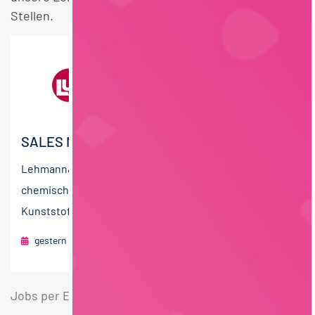
Stellen.
SALES MANAGER NUTRITION (M/W/D)
Lehmann&Voss&Co. ver­marktet seit über 130 Jahren
chemische und minera­lische Roh­stoffe, Additive sowie
Kunststoffspeziali­täten. Heute sind...
gestern
Lehmann&Voss&Co. KG
Hamburg
Jobs per E-Mail
Suche speichern