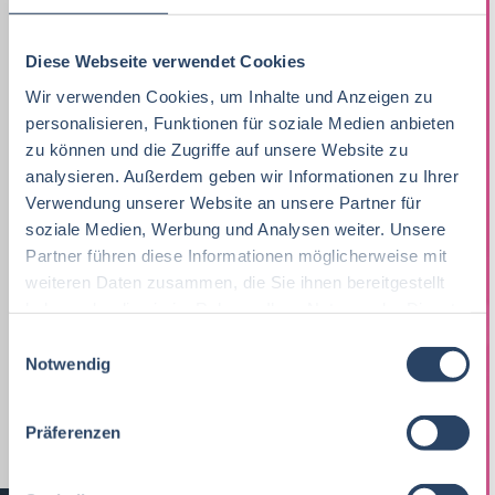
Lebensmittelmanagement
39
Einkauf
14
Logistik / SCM
Hessen
11
8
Diese Webseite verwendet Cookies
Volkswirtschaft
38
Lebensmittelchemie
34
Marketing
Rheinland-Pfalz
10
8
Wir verwenden Cookies, um Inhalte und Anzeigen zu
Lebensmittelchemie
36
personalisieren, Funktionen für soziale Medien anbieten
Bio / Naturprodukte
21
Unternehmensführung
Schleswig-Holstein
5
8
zu können und die Zugriffe auf unsere Website zu
Molkereiwirtschaft
31
analysieren. Außerdem geben wir Informationen zu Ihrer
QM, QS
37
Finanzen
Mecklenburg-Vorpommern
4
7
Verwendung unserer Website an unsere Partner für
Agrarmanagement
21
Ökotrophologie
64
soziale Medien, Werbung und Analysen weiter. Unsere
Lebensmittelrecht
Deutschlandweit
3
5
Partner führen diese Informationen möglicherweise mit
Agrarwissenschaften
21
Nachhaltigkeit
1
weiteren Daten zusammen, die Sie ihnen bereitgestellt
Personal
Sachsen-Anhalt
3
5
haben oder die sie im Rahmen Ihrer Nutzung der Dienste
Biochemie
18
F & E
23
Sonstige
Berlin
2
5
gesammelt haben.
E
Wirtschaftsingenieurwesen
18
Notwendig
Lebensmittelmanagement
39
i
Nachhaltigkeit
Bremen
5
1
n
Back- und Süßwarentechnologie
17
Homeoffice Option
20
w
EDV / IT
Österreich
4
1
Präferenzen
i
Fleischtechnologie
17
Produktion, Technik
41
International
4
l