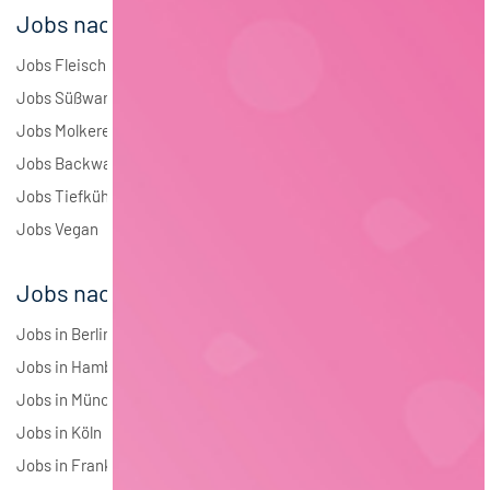
Jobs nach Branchen
Jobs Fleisch
Jobs Süßwaren
Jobs Molkerei
Jobs Backwaren
Jobs Tiefkühlkost
Jobs Vegan
Jobs nach Städten
Jobs in Berlin
Jobs in Hamburg
Jobs in München
Jobs in Köln
Jobs in Frankfurt