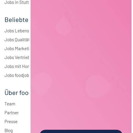
Jobs in Stuttgart
Beliebte Jobs
Jobs Lebensmitteltechnologie
Jobs Qualitätsmanagement
Jobs Marketing
Jobs Vertrieb
Jobs mit Homeoffice
Jobs foodjobs Active Sourcing
Über foodjobs
Team
Partner
Presse
Blog