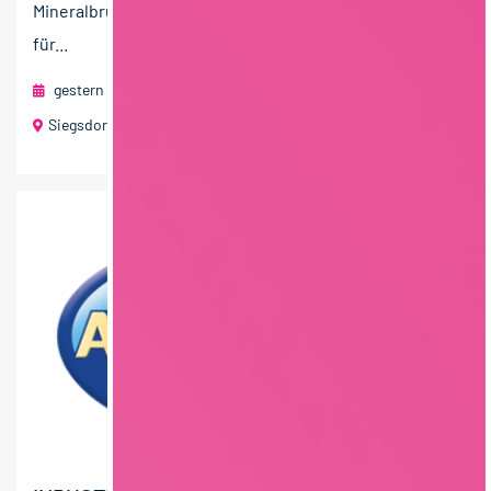
Mineralbrunnen Deutschlands. Das Unternehmen steht
für...
gestern
RAU | FOOD RECRUITMENT GmbH
Siegsdorf