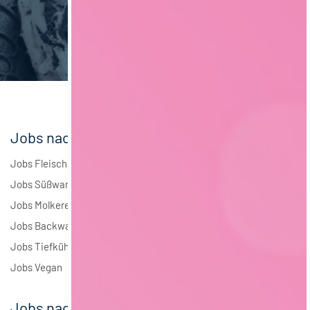
Brauwesen
4
Elektrotechnik
4
Andere
1
Jobs nach Branchen
Jobs Fleisch
Jobs Süßwaren
Jobs Molkerei
Jobs Backwaren
Jobs Tiefkühlkost
Jobs Vegan
Jobs nach Städten