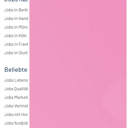
Jobs in Berlin
Jobs in Hamburg
Jobs in München
Jobs in Köln
Jobs in Frankfurt
Jobs in Stuttgart
Beliebte Jobs
Jobs Lebensmitteltechnologie
Jobs Qualitätsmanagement
Jobs Marketing
Jobs Vertrieb
Jobs mit Homeoffice
Jobs foodjobs Active Sourcing