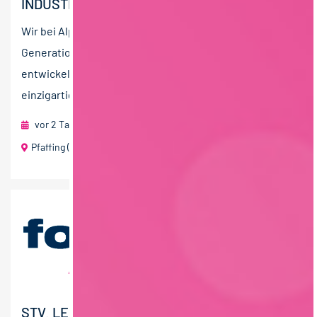
INDUSTRIEMECHANIKER (M/W/D)
Wir bei Alpenhain sind eine Traditionskäserei in vierter
Generation. Als innovatives Familienunternehmen
entwickeln wir mit Kreativität und Expertise
einzigartige...
vor 2 Tagen
Alpenhain Käsespezialitäten GmbH
Pfaffing (Oberbayern)
STV. LEITUNG TECHNIK (M/W/D)