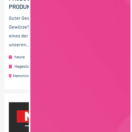
PRODUKTIONSMITARBEITER (M/W/X)
Guter Geschmack ist Ihre Leidenschaft und Sie lieben
Gewürze? Dann passen Sie perfekt zu uns! Wir sind
eines der führenden Gewürzwerke und sorgen mit
unseren...
heute
Hagesüd Interspice Gewürzwerke GmbH Member of Solina
Hemmingen bei Stuttgart
40 T€ - 60 T€ pro Jahr