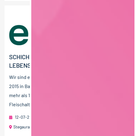
SCHICHTLEITER (M/W/D) VEGANE
LEBENSMITTEL
Wir sind endori, ein Familienunternehmen, welches
2015 in Bamberg gegründet wurde und derzeit mit
mehr als 100 Mitarbeitern leckere veggie
Fleischalternativen aus...
12-07-2026
endori food GmbH & Co. KG
Stegaurach bei Bamberg
40 T€ - 60 T€ pro Jahr