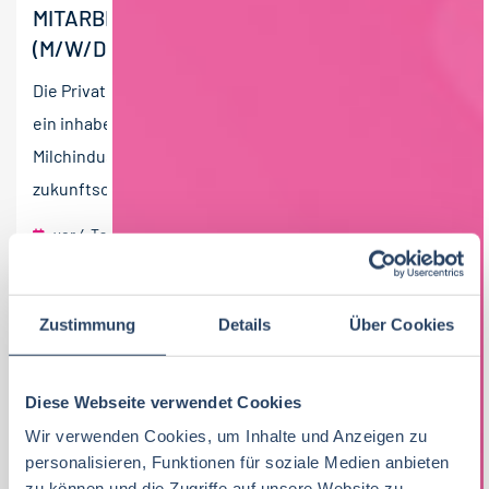
MITARBEITER AUTOMATISIERUNG / OT / PLS
(M/W/D)
Die Privatmolkerei Naarmann GmbH ist seit 120 Jahre
ein inhabergeführtes Familienunternehmen in der
Milchindustrie, das partnerschaftlich und
zukunftsorientiert...
vor 4 Tagen
Privatmolkerei Naarmann GmbH
Neuenkirchen (Münsterland)
60 T€ - 80 T€ pro Jahr
Zustimmung
Details
Über Cookies
Diese Webseite verwendet Cookies
Wir verwenden Cookies, um Inhalte und Anzeigen zu
personalisieren, Funktionen für soziale Medien anbieten
zu können und die Zugriffe auf unsere Website zu