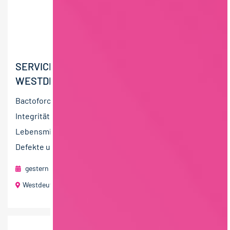
SERVICETECHNIKER:IN
WESTDEUTSCHLAND (M/W/D)
Bactoforce ist der führende Anbieter von
Integritätsprüfungen an Produktionsanlagen in der
Lebensmittelindustrie. Ziel ist es, mechanische
Defekte und...
gestern
foodjobs Active Sourcing GmbH
Westdeutschland
40 T€ - 60 T€ pro Jahr