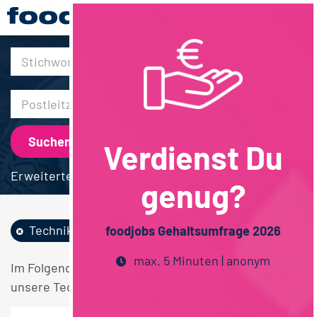
30km
Verdienst Du
Erweiterte Suche
genug?
Technik
Berufsausbildung
foodjobs Gehaltsumfrage 2026
max. 5 Minuten | anonym
Im Folgenden finden Sie einen Überblick über alle
unsere Technik Berufsausbildung Stellen.