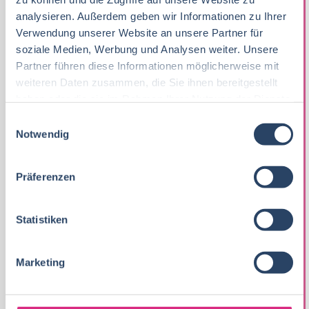
SENIOR WERKSCONTROLLER / LEITER
analysieren. Außerdem geben wir Informationen zu Ihrer
WERKSCONTROLLING (M/W/D) FÜR DIE
Verwendung unserer Website an unsere Partner für
LEBENSMITTELINDUSTRIE
soziale Medien, Werbung und Analysen weiter. Unsere
Partner führen diese Informationen möglicherweise mit
Zahlen sind Ihre Leidenschaft – Wertschöpfung Ihr
weiteren Daten zusammen, die Sie ihnen bereitgestellt
Antrieb? Sie möchten nicht nur Kennzahlen
haben oder die sie im Rahmen Ihrer Nutzung der Dienste
analysieren, sondern aktiv die Zukunft eines
gesammelt haben.
E
modernen...
Notwendig
i
n
03-08-2026
LIEBLER INSTITUT GmbH
Dortmund
w
Präferenzen
i
l
l
Statistiken
i
g
Marketing
u
n
g