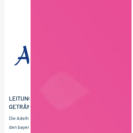
LEITUNG (M/W/D) INSTANDHALTUNG
GETRÄNKE
Die Adelholzener Alpenquellen GmbH hat ihren Sitz in
den bayerischen Alpen und zählt zu den führenden