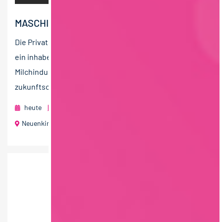
MASCHINENFÜHRER (M/W/D)
Die Privatmolkerei Naarmann GmbH ist seit 120 Jahre
ein inhabergeführtes Familienunternehmen in der
Milchindustrie, das partnerschaftlich und
zukunftsorientiert handelt,...
heute
Privatmolkerei Naarmann GmbH
Neuenkirchen (Münsterland)
40 T€ - 60 T€ pro Jahr