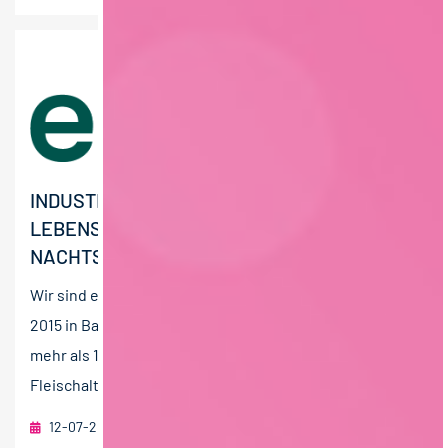
INDUSTRIEREINIGER (M/W/D) VEGANE
LEBENSMITTELPRODUKTION –
NACHTSCHICHT
Wir sind endori, ein Familienunternehmen, welches
2015 in Bamberg gegründet wurde und derzeit mit
mehr als 100 Mitarbeitern leckere veggie
Fleischalternativen aus...
12-07-2026
endori food GmbH & Co. KG