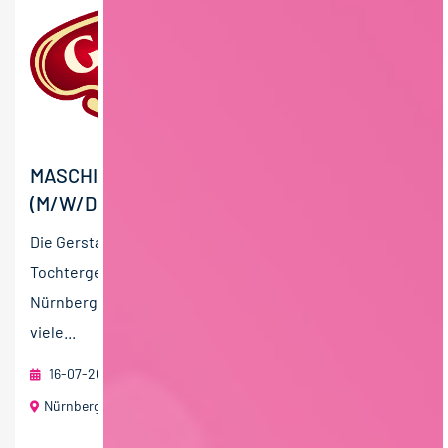
MASCHINEN- UND ANLAGENBEDIENER
(M/W/D)
Die Gerstacker-Unternehmensgruppe mit all ihren
Tochtergesellschaften ist bekannt für den original
Nürnberger Christkindles® Markt-Glühwein g.g.A.,
viele...
16-07-2026
Gerstacker Weinkellerei-Likörfabrik GmbH
Nürnberg und Crossen a.d. Elster
30 T€ - 35 T€ pro Jahr