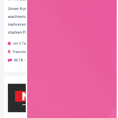
Unser Kunde ist ein traditionsreicher und stark
wachsender Betrieb aus der Lebensmittelindustrie mit
mehreren Standorten in Deutschland. Dank eines
starken Partnerverbunds...
vor 4 Tagen
foodjobs Active Sourcing GmbH
Traunstein
60 T€ - 80 T€ pro Jahr
,
70 T€ - 90 T€ pro Jahr