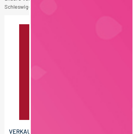
Schleswig-Holstein Stellen.
VERKAUFSLEITER HANDWERK (M/W/D)