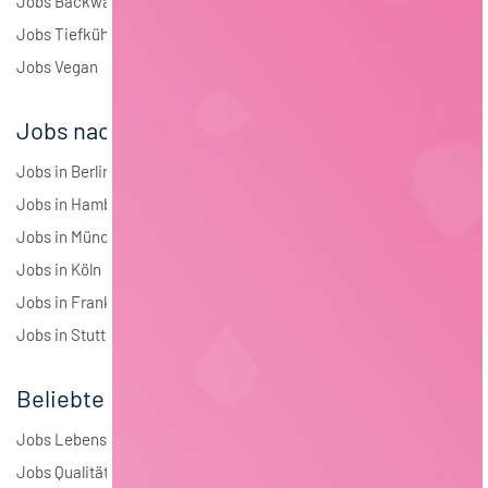
Jobs Backwaren
Jobs Tiefkühlkost
Jobs Vegan
Jobs nach Städten
Jobs in Berlin
Jobs in Hamburg
Jobs in München
Jobs in Köln
Jobs in Frankfurt
Jobs in Stuttgart
Beliebte Jobs
Jobs Lebensmitteltechnologie
Jobs Qualitätsmanagement