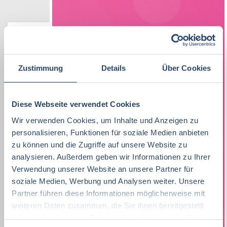
Vertrieb
34
Lebensmitteltechnologie
QM / QS
Bayern
42
99
57
Lebensmitteltechnologie
76
Ernährungswissenschaften/
Produktion
Baden-Württemberg
42
30
75
Zustimmung
Details
Über Cookies
Ökotrophologie
Praktikum, Trainee
30
Vertrieb
Nordrhein-Westfalen
42
28
Lebensmitteltechnik
73
Marketing
8
Diese Webseite verwendet Cookies
F&E
Hamburg
20
35
Wir verwenden Cookies, um Inhalte und Anzeigen zu
Betriebswirtschaft
72
Lebensmitteltechnik
68
Technik
Niedersachsen
20
18
personalisieren, Funktionen für soziale Medien anbieten
Wirtschaftswissenschaften
60
zu können und die Zugriffe auf unsere Website zu
Fachkräfte, Führungskräfte
122
Einkauf
Hessen
14
14
analysieren. Außerdem geben wir Informationen zu Ihrer
Lebensmittelmanagement
46
Einkauf
14
Verwendung unserer Website an unsere Partner für
Marketing
Thüringen
12
11
soziale Medien, Werbung und Analysen weiter. Unsere
Lebensmittelchemie
46
Lebensmittelchemie
34
Partner führen diese Informationen möglicherweise mit
Logistik / SCM
Rheinland-Pfalz
10
8
weiteren Daten zusammen, die Sie ihnen bereitgestellt
Volkswirtschaft
45
Bio / Naturprodukte
21
Personal
Schleswig-Holstein
6
9
haben oder die sie im Rahmen Ihrer Nutzung der Dienste