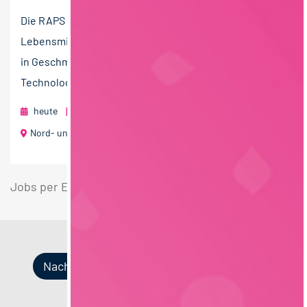
Die RAPS Gruppe ist ein internationaler Hersteller für
Lebensmittelinhaltsstoffe. Mit umfassender Expertise
in Geschmack, Funktionalität und modernen
Technologien...
heute
RAPS GmbH & Co. KG
Nord- und Zentraldeutschland
Jobs per E-Mail
Suche speichern
Nach Kategorien
Nach Fachrichtung
Nach Funktion
Nach Region