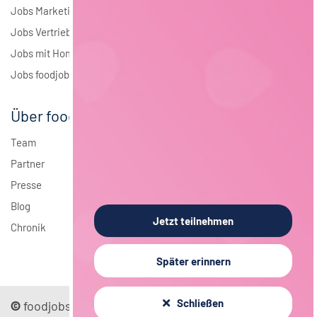
Jobs Marketing
Jobs Vertrieb
Jobs mit Homeoffice
Jobs foodjobs Active Sourcing
Über foodjobs
Team
Partner
Presse
Blog
Jetzt teilnehmen
Chronik
Später erinnern
Schließen
©
foodjobs GmbH
Sitemap
Impressum