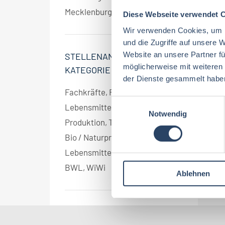
Mecklenburg-Vorpommern
1
Diese Webseite verwendet 
Wir verwenden Cookies, um I
und die Zugriffe auf unsere 
Website an unsere Partner fü
STELLENANGEBOT
möglicherweise mit weiteren
KATEGORIE
der Dienste gesammelt habe
Fachkräfte, Führungskräfte
1
E
Lebensmitteltechnologie
1
Notwendig
i
Produktion, Technik
1
n
Bio / Naturprodukte
1
w
i
Lebensmitteltechnik
1
l
BWL, WiWi
1
Ablehnen
l
i
g
u
n