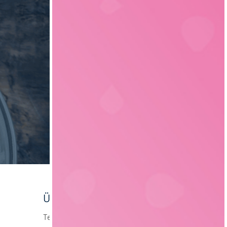
Elektrotechnik
4
Über foodjobs
Team