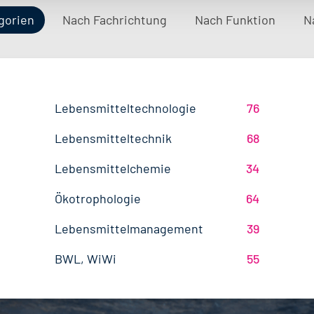
gorien
Nach Fachrichtung
Nach Funktion
N
Ernährungswissenschaften/
QM / QS
Baden-Württemberg
29
63
37
Lebensmitteltechnologie
76
Ökotrophologie
Technik
Hamburg
12
17
Lebensmitteltechnik
68
Wirtschaftswissenschaften
51
Marketing
Rheinland-Pfalz
10
8
Lebensmittelchemie
34
Lebensmittelchemie
36
Lebensmittelrecht
Deutschlandweit
3
5
Ökotrophologie
64
Agrarwissenschaften
21
Nachhaltigkeit
Bremen
5
1
Lebensmittelmanagement
39
Back- und Süßwarentechnologie
17
Brandenburg
4
BWL, WiWi
55
Fleischtechnik
15
Saarland
2
Mechatronik
7