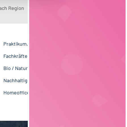
ach Region
Vertrieb
Nordrhein-Westfalen
36
21
Praktikum, Trainee
29
Lebensmitteltechnik
63
Einkauf
Thüringen
14
11
Fachkräfte, Führungskräfte
121
Lebensmittelmanagement
39
Unternehmensführung
Schleswig-Holstein
5
8
Bio / Naturprodukte
21
Molkereiwirtschaft
31
Personal
Sachsen-Anhalt
3
5
Nachhaltigkeit
1
Biochemie
18
EDV / IT
Österreich
4
1
Homeoffice Option
20
Fleischtechnologie
17
Sachsen
3
Getränketechnologie
13
Liechtenstein
1
Verpackungstechnik
5