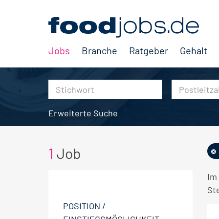
Jobs
Branche
Ratgeber
Gehalt
Erweiterte Suche
1
Job
Im
Ste
POSITION /