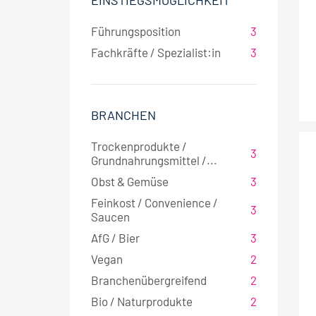
EINSTIEGSMÖGLICHKEIT
Führungsposition
3
Fachkräfte / Spezialist:in
3
BRANCHEN
Trockenprodukte /
3
Grundnahrungsmittel /...
Obst & Gemüse
3
Feinkost / Convenience /
3
Saucen
AfG / Bier
3
Vegan
2
Branchenübergreifend
2
Bio / Naturprodukte
2