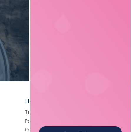
Über foodjobs
Team
Partner
Presse