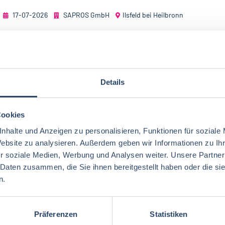
17-07-2026
SAPROS GmbH
Ilsfeld bei Heilbronn
Details
DIRECTOR OPERATIONS / LOKALE GESCHÄFTSFÜ
(M/W/D)
Cookies
Glanbia plc ist ein globaler Anbieter hochwertiger Lösu
nhalte und Anzeigen zu personalisieren, Funktionen für soziale
Bereichen funktionale Inhaltsstoffe, und Mikronährstof
Website zu analysieren. Außerdem geben wir Informationen zu I
Aktivitäten in über...
r soziale Medien, Werbung und Analysen weiter. Unsere Partner
 Daten zusammen, die Sie ihnen bereitgestellt haben oder die s
14-07-2026
RAU | EXECUTIVE SEARCH GmbH
n.
Orsingen-Nenzingen, Bodensee-Region
Präferenzen
Statistiken