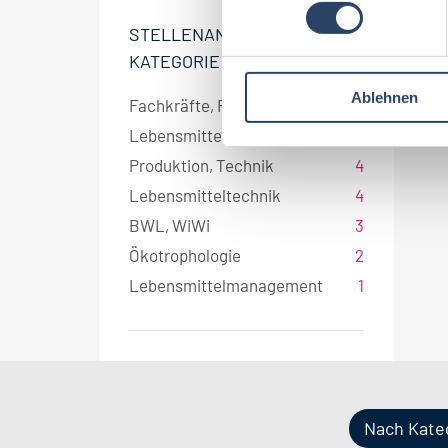
Jo
n
w
STELLENANGEBOT
i
KATEGORIE
l
Ablehnen
l
Fachkräfte, Führungskräfte
5
i
Lebensmitteltechnologie
4
g
Produktion, Technik
4
u
Lebensmitteltechnik
4
n
g
BWL, WiWi
3
s
Ökotrophologie
2
a
Lebensmittelmanagement
1
u
s
w
a
h
l
Nach Kate