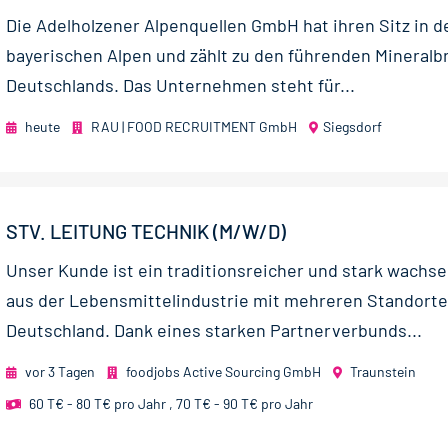
Die Adelholzener Alpenquellen GmbH hat ihren Sitz in d
bayerischen Alpen und zählt zu den führenden Mineral
Deutschlands. Das Unternehmen steht für...
heute
RAU | FOOD RECRUITMENT GmbH
Siegsdorf
STV. LEITUNG TECHNIK (M/W/D)
Unser Kunde ist ein traditionsreicher und stark wachs
aus der Lebensmittelindustrie mit mehreren Standorte
Deutschland. Dank eines starken Partnerverbunds...
vor 3 Tagen
foodjobs Active Sourcing GmbH
Traunstein
60 T€ - 80 T€ pro Jahr
,
70 T€ - 90 T€ pro Jahr