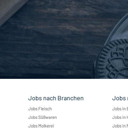
Andere
1
Jobs nach Branchen
Jobs 
Jobs Fleisch
Jobs in 
Jobs Süßwaren
Jobs in
Jobs Molkerei
Jobs in