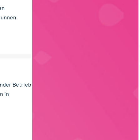
en
brunnen
ender Betrieb
n in