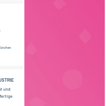
d
 München
USTRIE
ät und
fertige