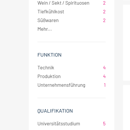
Wein / Sekt / Spirituosen
2
Tiefkühlkost
2
Süßwaren
2
Mehr...
FUNKTION
Technik
4
Produktion
4
Unternehmensführung
1
QUALIFIKATION
Universitätsstudium
5