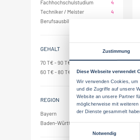
Fachhochschulstudium
4
Techniker / Meister
4
Berufsausbildung
4
GEHALT
Zustimmung
70 T€ - 90 T€ pro Jahr
2
Diese Webseite verwendet 
60 T€ - 80 T€ pro Jahr
2
Wir verwenden Cookies, um I
und die Zugriffe auf unsere 
Website an unsere Partner fü
REGION
möglicherweise mit weiteren
der Dienste gesammelt habe
Bayern
3
Baden-Württemberg
2
E
Notwendig
i