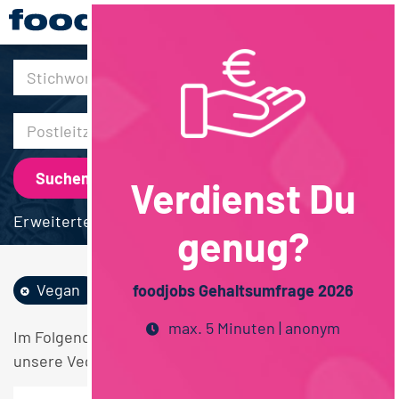
30km
Verdienst Du
Erweiterte Suche
genug?
Vegan
Vertrieb
foodjobs Gehaltsumfrage 2026
max. 5 Minuten | anonym
Im Folgenden finden Sie einen Überblick über alle
unsere Vegan Vertrieb Stellen.