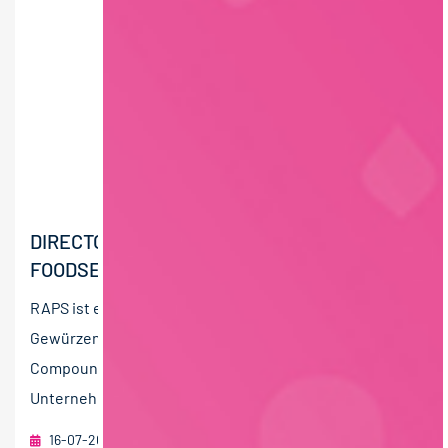
DIRECTOR (M/W/D) KEY ACCOUNT
FOODSERVICE
RAPS ist ein international ausgerichteter Anbieter von
Gewürzen, Kräutern, Marinaden und funktionellen
Compounds für die Lebensmittelindustrie. Das
Unternehmen...
16-07-2026
RAU | FOOD RECRUITMENT GmbH