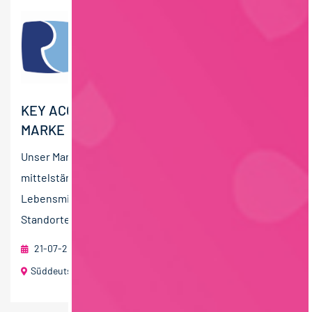
KEY ACCOUNT MANAGER:IN (M/W/D) -
MARKE
Unser Mandant ist eine erfolgreiche und wachsende
mittelständische Unternehmensgruppe der
Lebensmittelindustrie in Privatbesitz. An mehreren
Standorten in Deutschland...
21-07-2026
RAU | FOOD RECRUITMENT GmbH
Süddeutschland