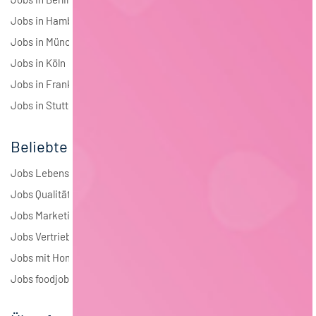
Jobs in Hamburg
Jobs in München
Jobs in Köln
Jobs in Frankfurt
Jobs in Stuttgart
Beliebte Jobs
Jobs Lebensmitteltechnologie
Jobs Qualitätsmanagement
Jobs Marketing
Jobs Vertrieb
Jobs mit Homeoffice
Jobs foodjobs Active Sourcing