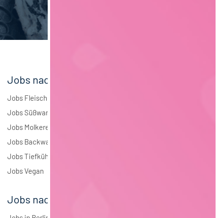
Brauwesen
4
Elektrotechnik
4
Andere
1
Jobs nach Branchen
Jobs Fleisch
Jobs Süßwaren
Jobs Molkerei
Jobs Backwaren
Jobs Tiefkühlkost
Jobs Vegan
Jobs nach Städten
Jobs in Berlin