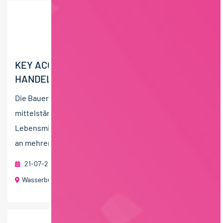
KEY ACCOUNT MANAGER:IN (M/W/D)
HANDELSMARKE
Die Bauer Gruppe ist eine erfolgreiche
mittelständische Unternehmensgruppe der
Lebensmittelindustrie in Privatbesitz. Die Gruppe stellt
an mehreren Standorten in...
21-07-2026
RAU | FOOD RECRUITMENT GmbH
Wasserburg (Bayern) oder Elsdorf (Niedersachsen)