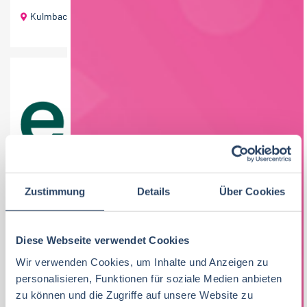
Kulmbach
MASCHINENBEDIENER (M/W/D) VEGANE
LEBENSMITTELPRODUKTION
Zustimmung
Details
Über Cookies
Wir sind endori, ein Familienunternehmen, welches
2015 in Bamberg gegründet wurde und derzeit mit
Diese Webseite verwendet Cookies
mehr als 100 Mitarbeitern leckere veggie
Wir verwenden Cookies, um Inhalte und Anzeigen zu
personalisieren, Funktionen für soziale Medien anbieten
Fleischalternativen aus...
zu können und die Zugriffe auf unsere Website zu