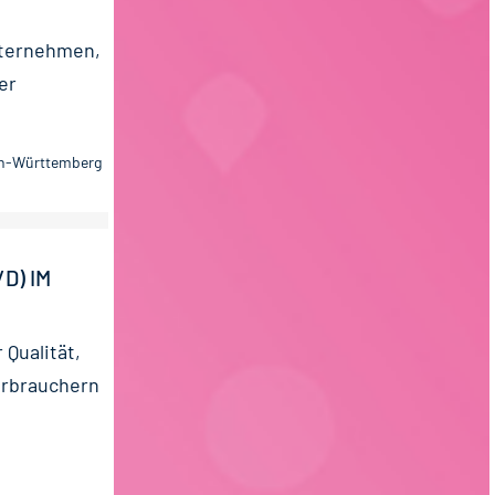
nternehmen,
er
en-Württemberg
D) IM
Qualität,
erbrauchern