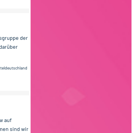
sgruppe der
 darüber
tteldeutschland
w auf
men sind wir