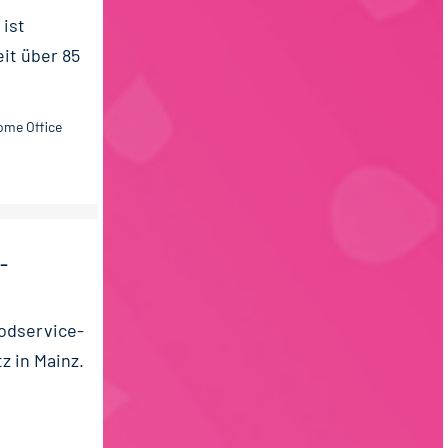
ist
t über 85
ome Office
-
odservice-
 in Mainz.