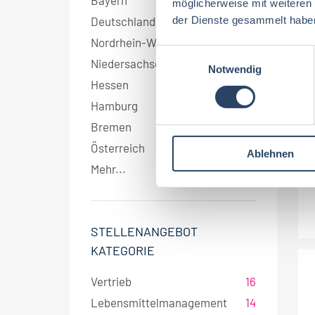
Bayern
3
möglicherweise mit weiteren
der Dienste gesammelt habe
Deutschlandweit
2
Nordrhein-Westfalen
2
E
Niedersachsen
2
Notwendig
i
Hessen
2
n
w
Hamburg
2
i
Bremen
2
l
Österreich
1
Ablehnen
l
Mehr...
i
g
u
n
STELLENANGEBOT
g
KATEGORIE
s
a
Vertrieb
16
u
Lebensmittelmanagement
14
s