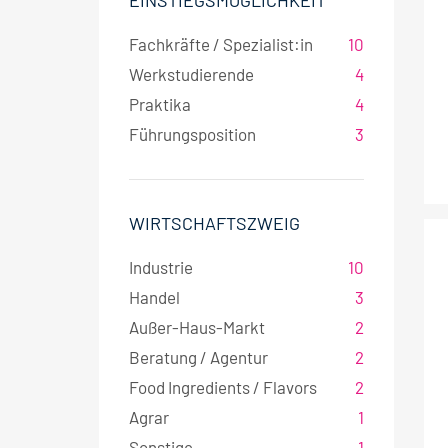
EINSTIEGSMÖGLICHKEIT
Fachkräfte / Spezialist:in
10
Werkstudierende
4
Praktika
4
Führungsposition
3
WIRTSCHAFTSZWEIG
Industrie
10
Handel
3
Außer-Haus-Markt
2
Beratung / Agentur
2
Food Ingredients / Flavors
2
Agrar
1
Sonstige
1