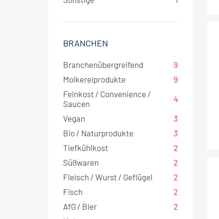
BRANCHEN
Branchenübergreifend
9
Molkereiprodukte
9
Feinkost / Convenience /
4
Saucen
Vegan
3
Bio / Naturprodukte
3
Tiefkühlkost
2
Süßwaren
2
Fleisch / Wurst / Geflügel
2
Fisch
2
AfG / Bier
2