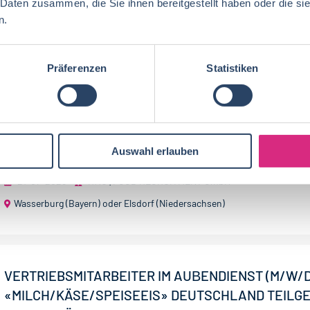
 Daten zusammen, die Sie ihnen bereitgestellt haben oder die s
21-07-2026
RAU | FOOD RECRUITMENT GmbH
Süddeutschla
n.
Präferenzen
Statistiken
KEY ACCOUNT MANAGER:IN (M/W/D) HANDELSMA
Die Bauer Gruppe ist eine erfolgreiche mittelständisch
Unternehmensgruppe der Lebensmittelindustrie in Priv
Die Gruppe stellt an mehreren Standorten in...
Auswahl erlauben
21-07-2026
RAU | FOOD RECRUITMENT GmbH
Wasserburg (Bayern) oder Elsdorf (Niedersachsen)
VERTRIEBSMITARBEITER IM AUΒENDIENST (M/W/D
«MILCH/KÄSE/SPEISEEIS» DEUTSCHLAND TEILGE