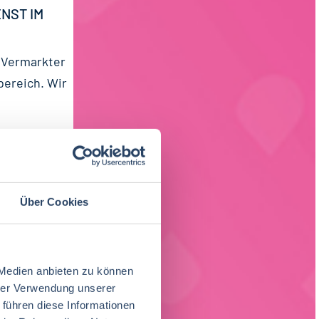
ST IM L
r Vermarkter
bereich. Wir
Über Cookies
 Medien anbieten zu können
elindustrie
hrer Verwendung unserer
...
 führen diese Informationen