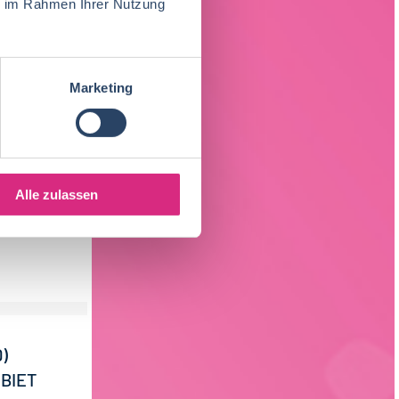
ie im Rahmen Ihrer Nutzung
nd
Marketing
RKE
e
atbesitz.
Alle zulassen
)
BIET