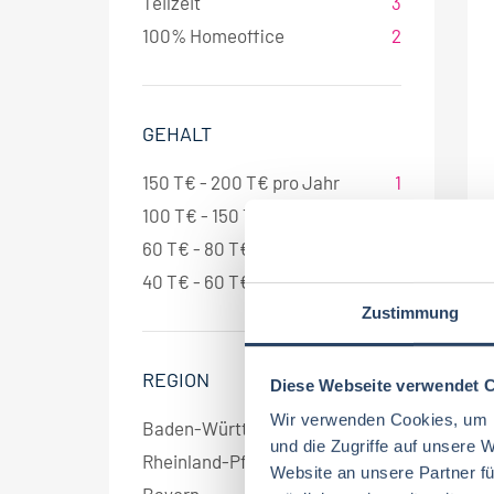
Teilzeit
3
100% Homeoffice
2
GEHALT
150 T€ - 200 T€ pro Jahr
1
100 T€ - 150 T€ pro Jahr
1
60 T€ - 80 T€ pro Jahr
1
40 T€ - 60 T€ pro Jahr
1
Zustimmung
REGION
Diese Webseite verwendet 
Wir verwenden Cookies, um I
Baden-Württemberg
9
und die Zugriffe auf unsere 
Rheinland-Pfalz
3
Website an unsere Partner fü