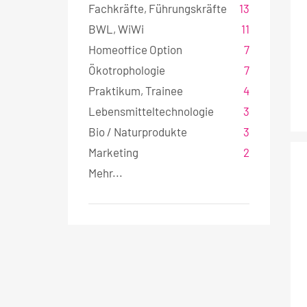
Fachkräfte, Führungskräfte
13
w
a
BWL, WiWi
11
h
Homeoffice Option
7
l
Ökotrophologie
7
Praktikum, Trainee
4
Lebensmitteltechnologie
3
Bio / Naturprodukte
3
Marketing
2
Mehr...