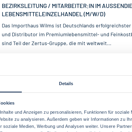
BEZIRKSLEITUNG / MITARBEITER:IN IM AUSSENDIEN
EBENSMITTELEINZELHANDEL (M/W/D)
Das Importhaus Wilms ist Deutschlands erfolgreichste
und Distributor im Premiumlebensmittel- und Feinkost
sind Teil der Zertus-Gruppe, die mit weltweit...
24-07-2026
Importhaus Wilms / Impuls GmbH & Co. KG
Region Nord – Hannover, Minden, Bremen
40 T€ - 60 T€ pro Jahr
Details
KEY ACCOUNT MANAGER:IN (M/W/D) - MARKE
Cookies
Unser Mandant ist eine erfolgreiche und wachsende
nhalte und Anzeigen zu personalisieren, Funktionen für soziale
mittelständische Unternehmensgruppe der Lebensmitt
Website zu analysieren. Außerdem geben wir Informationen zu I
in Privatbesitz. An mehreren Standorten in Deutschland
r soziale Medien, Werbung und Analysen weiter. Unsere Partner