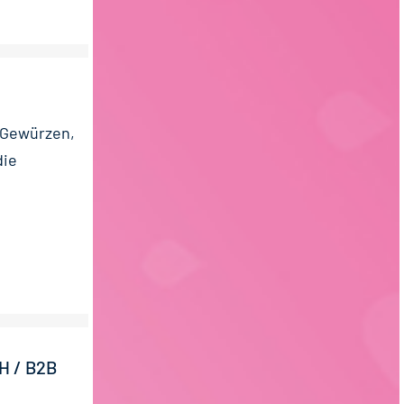
n Gewürzen,
die
 / B2B