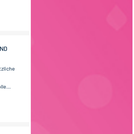
UND
zliche
le...