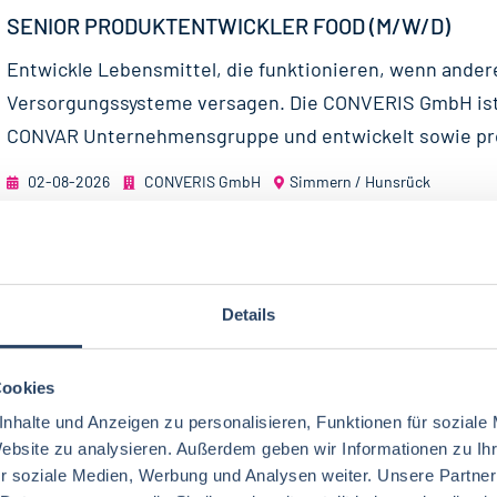
SENIOR PRODUKTENTWICKLER FOOD (M/W/D)
Entwickle Lebensmittel, die funktionieren, wenn ander
Versorgungssysteme versagen. Die CONVERIS GmbH ist 
CONVAR Unternehmensgruppe und entwickelt sowie pro
02-08-2026
CONVERIS GmbH
Simmern / Hunsrück
40 T€ - 60 T€ pro Jahr
Details
LEITER:IN (M/W/D) PRODUKTENTWICKLUNG BAC
Unser Mandant ist ein innovationsstarkes, modernes u
Cookies
eigentümergeführtes Unternehmen, das hochwertige 
nhalte und Anzeigen zu personalisieren, Funktionen für soziale
für den Handel produziert und vertreibt. In...
Website zu analysieren. Außerdem geben wir Informationen zu I
r soziale Medien, Werbung und Analysen weiter. Unsere Partner
02-08-2026
RAU | FOOD RECRUITMENT GmbH
Nordrhein-We