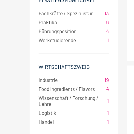
EINSTIEGSMÖGLICHKEIT
Fachkräfte / Spezialist:in
13
Praktika
6
Führungsposition
4
Werkstudierende
1
WIRTSCHAFTSZWEIG
Industrie
19
Food Ingredients / Flavors
4
Wissenschaft / Forschung /
1
Lehre
Logistik
1
Handel
1