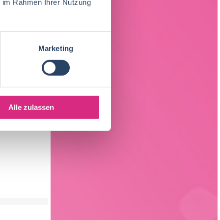
ie im Rahmen Ihrer Nutzung
Marketing
LCOME)
lied
Alle zulassen