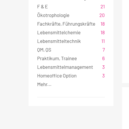
w
F & E
21
a
Ökotrophologie
20
h
Fachkräfte, Führungskräfte
18
l
Lebensmittelchemie
18
Lebensmitteltechnik
11
QM, QS
7
Praktikum, Trainee
6
Lebensmittelmanagement
3
Homeoffice Option
3
Mehr...