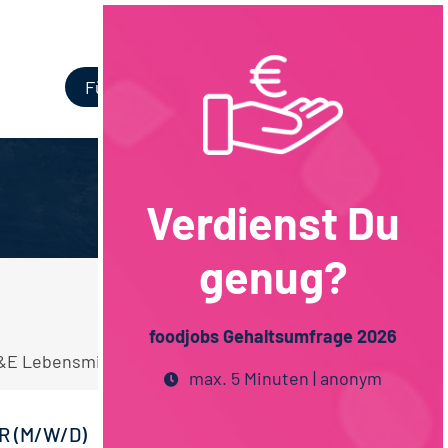
Login
Für Unternehmen
Verdienst Du
genug?
foodjobs Gehaltsumfrage 2026
F&E Lebensmitteltechnologie Stellen.
max. 5 Minuten | anonym
 (M/W/D)