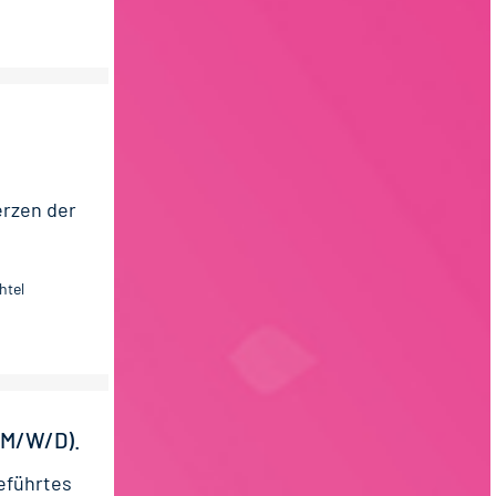
erzen der
htel
M/W/D).
geführtes