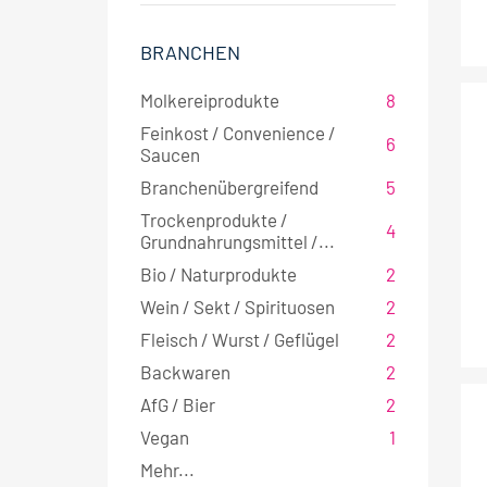
BRANCHEN
Molkereiprodukte
8
Feinkost / Convenience /
6
Saucen
Branchenübergreifend
5
Trockenprodukte /
4
Grundnahrungsmittel /...
Bio / Naturprodukte
2
Wein / Sekt / Spirituosen
2
Fleisch / Wurst / Geflügel
2
Backwaren
2
AfG / Bier
2
Vegan
1
Mehr...