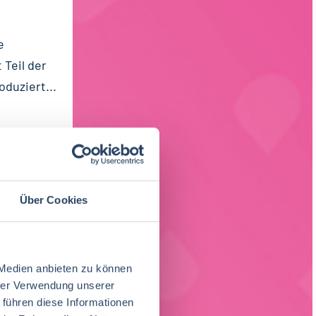
e
Teil der
duziert...
Über Cookies
KWAREN
nd
Backwaren
 Medien anbieten zu können
hrer Verwendung unserer
 führen diese Informationen
stfahlen