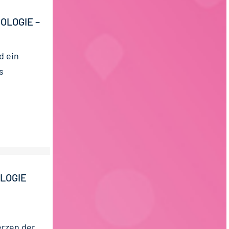
OLOGIE –
d ein
s
LOGIE
erzen der