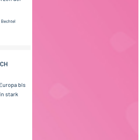
 Bechtel
ICH
 Europa bis
in stark