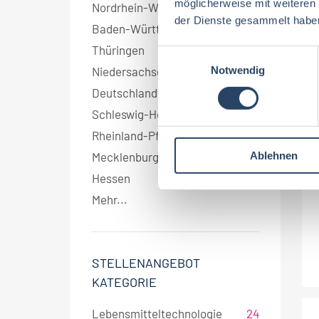
möglicherweise mit weiteren
Nordrhein-Westfalen
3
der Dienste gesammelt habe
Baden-Württemberg
3
Thüringen
2
E
Notwendig
Niedersachsen
2
i
n
Deutschlandweit
1
w
Schleswig-Holstein
1
i
Rheinland-Pfalz
1
l
Ablehnen
Mecklenburg-Vorpommern
1
l
i
Hessen
1
g
Mehr...
u
n
g
s
STELLENANGEBOT
a
KATEGORIE
u
s
Lebensmitteltechnologie
24