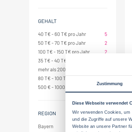
GEHALT
40 T€ - 60 T€ pro Jahr
5
50 T€ - 70 T€ pro Jahr
2
100 T€ - 150 T€ pro Jahr
2
35 T€ - 40 T€ pro Jahr
2
mehr als 2000 € pro Monat
2
80 T€ - 100 T€ pro Jahr
1
Zustimmung
500 € - 1000 € pro Monat
1
Diese Webseite verwendet 
Wir verwenden Cookies, um I
REGION
und die Zugriffe auf unsere 
Bayern
9
Website an unsere Partner fü