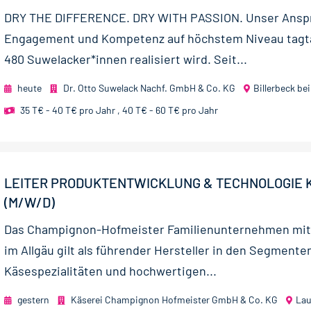
DRY THE DIFFERENCE. DRY WITH PASSION. Unser Anspr
Engagement und Kompetenz auf höchstem Niveau tagtä
480 Suwelacker*innen realisiert wird. Seit...
heute
Dr. Otto Suwelack Nachf. GmbH & Co. KG
Billerbeck be
35 T€ - 40 T€ pro Jahr
,
40 T€ - 60 T€ pro Jahr
LEITER PRODUKTENTWICKLUNG & TECHNOLOGIE 
(M/W/D)
Das Champignon-Hofmeister Familienunternehmen mit
im Allgäu gilt als führender Hersteller in den Segmente
Käsespezialitäten und hochwertigen...
gestern
Käserei Champignon Hofmeister GmbH & Co. KG
Lau