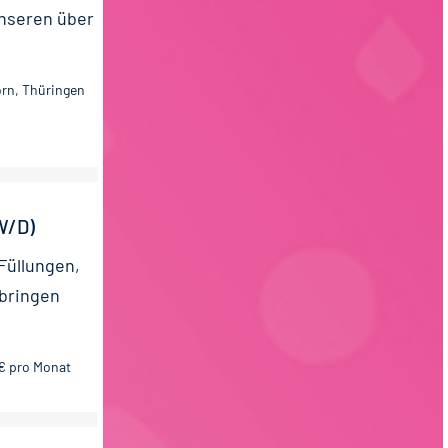
unseren über
rn, Thüringen
W/D)
 Füllungen,
 bringen
 € pro Monat