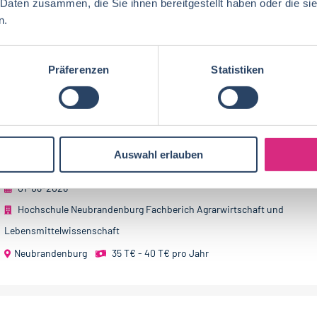
 Daten zusammen, die Sie ihnen bereitgestellt haben oder die s
n.
W2-PROFESSUR „LEBENSMITTEL- UND
Präferenzen
Statistiken
ERNÄHRUNGSWISSENSCHAFT“ (ALL GENDERS WE
An der Hochschule Neubrandenburg – University of App
Sciences – ist im Fachbereich Agrarwirtschaft und
Auswahl erlauben
Lebensmittelwissenschaften die W2-Professur...
01-08-2026
Hochschule Neubrandenburg Fachberich Agrarwirtschaft und
Lebensmittelwissenschaft
Neubrandenburg
35 T€ - 40 T€ pro Jahr