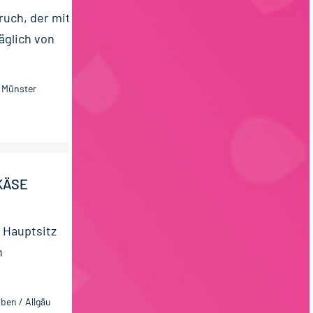
uch, der mit
glich von
i Münster
KÄSE
 Hauptsitz
n
ben / Allgäu